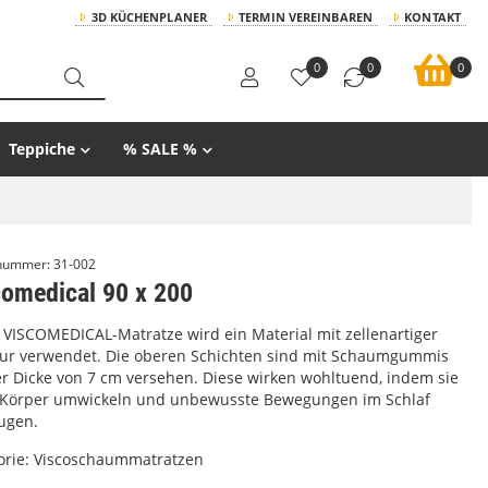
3D KÜCHENPLANER
TERMIN VEREINBAREN
KONTAKT
0
0
0
Teppiche
% SALE %
lnummer:
31-002
comedical 90 x 200
r VISCOMEDICAL-Matratze wird ein Material mit zellenartiger
tur verwendet. Die oberen Schichten sind mit Schaumgummis
er Dicke von 7 cm versehen. Diese wirken wohltuend, indem sie
 Körper umwickeln und unbewusste Bewegungen im Schlaf
ugen.
orie:
Viscoschaummatratzen