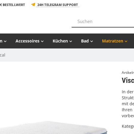
€ BESTELLWERT
24H TELEGRAM SUPPORT
n
Accessoires
Küchen
Bad
Matratzen
cal
Artike
Vis
In de
Struk
mit d
Ihren
vorbe
Kateg