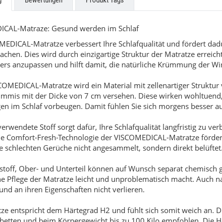
g
Bewertungen
Produkt Tags
CAL-Matraze: Gesund werden im Schlaf
MEDICAL-Matratze verbessert Ihre Schlafqualität und fördert da
hen. Dies wird durch einzigartige Struktur der Matratze erreicht.
ers anzupassen und hilft damit, die natürliche Krümmung der Wir
COMEDICAL-Matratze wird ein Material mit zellenartiger Struktur
mis mit der Dicke von 7 cm versehen. Diese wirken wohltuend,
n im Schlaf vorbeugen. Damit fühlen Sie sich morgens besser au
zabeth
Beatrice
erwendete Stoff sorgt dafür, Ihre Schlafqualität langfristig zu v
9,00 €
*
549,00 €
*
ab
ie Comfort-Fresh-Technologie der VISCOMEDICAL-Matratze fördert 
 schlechten Gerüche nicht angesammelt, sondern direkt belüftet. 
stoff, Ober- und Unterteil können auf Wunsch separat chemisch g
e Pflege der Matratze leicht und unproblematisch macht. Auch na
nd an ihren Eigenschaften nicht verlieren.
tze entspricht dem Härtegrad H2 und fühlt sich somit weich an.
tbetten und beim Körpergewicht bis zu 100 Kilo empfohlen. Die H