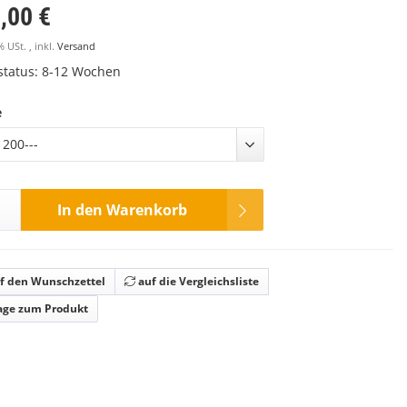
,00 €
% USt. , inkl.
Versand
rstatus: 8-12 Wochen
e
 200---
In den Warenkorb
f den Wunschzettel
auf die Vergleichsliste
age zum Produkt