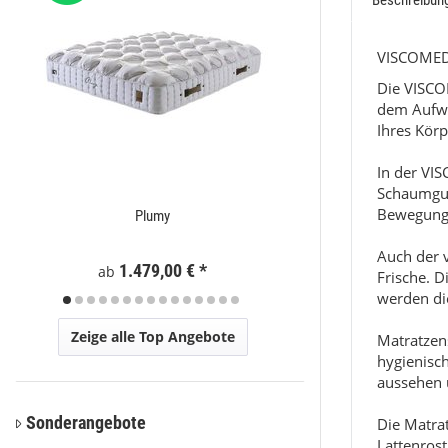
Beschreibun
VISCOMEDI
Die VISCO
dem Aufwac
Ihres Körp
In der VIS
Schaumgum
Bewegunge
Plumy
Eli
Auch der v
1.479,00 €
*
59
ab
ab
Frische. D
werden die
Zeige alle Top Angebote
Matratzen
hygienisch
aussehen u
Sonderangebote
Die Matra
Lattenros