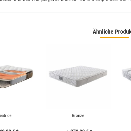
Ähnliche Produ
ppich Braun Montana 160
Mystic 2080 Grau Designer Kurzflor Teppich
 230
Mystisch 160 x 230
00 €
*
149,00 €
*
eis:
119,00 €
Alter Preis:
199,00 €
eatrice
Bronze