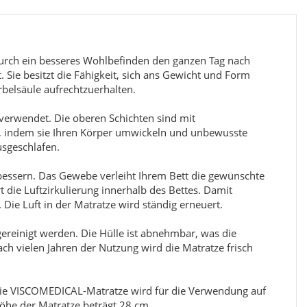
durch ein besseres Wohlbefinden den ganzen Tag nach
 Sie besitzt die Fähigkeit, sich ans Gewicht und Form
belsäule aufrechtzuerhalten.
 verwendet. Die oberen Schichten sind mit
 indem sie Ihren Körper umwickeln und unbewusste
sgeschlafen.
Kinderzimmer Set Papatya
E
erbessern. Das Gewebe verleiht Ihrem Bett die gewünschte
Preis
1.199,99 €
*
die Luftzirkulierung innerhalb des Bettes. Damit
Die Luft in der Matratze wird ständig erneuert.
ereinigt werden. Die Hülle ist abnehmbar, was die
ch vielen Jahren der Nutzung wird die Matratze frisch
 Die VISCOMEDICAL-Matratze wird für die Verwendung auf
öhe der Matratze beträgt 28 cm.