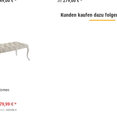
49,00 €
*
279,00 €
*
ab
Kunden kaufen dazu folge
Romeo
 180x186 cm Schwarz
WallArt 3D-Wandpaneele Tetris 12 Stk. GA-
79,99 €
*
WA16
reis:
359,99 €
,99 €
*
34,99 €
*