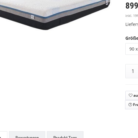
899
inkl. 19
Liefe
Größ
90 x
au
Fr