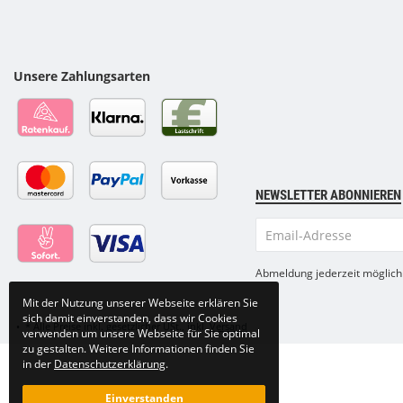
Unsere Zahlungsarten
NEWSLETTER ABONNIEREN
Email-
Adresse
Abmeldung jederzeit möglich
Mit der Nutzung unserer Webseite erklären Sie
sich damit einverstanden, dass wir Cookies
•
*
Alle Preise inkl. gesetzlicher USt., inkl.
Versand
verwenden um unsere Webseite für Sie optimal
zu gestalten. Weitere Informationen finden Sie
in der
Datenschutzerklärung
.
Einverstanden