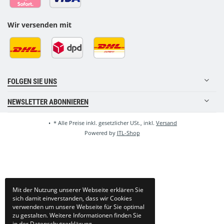
Wir versenden mit
FOLGEN SIE UNS
NEWSLETTER ABONNIEREN
•
*
Alle Preise inkl. gesetzlicher USt., inkl.
Versand
Powered by
JTL-Shop
Mit der Nutzung unserer Webseite erklären Sie
sich damit einverstanden, dass wir Cookies
verwenden um unsere Webseite für Sie optimal
zu gestalten. Weitere Informationen finden Sie
in der
Datenschutzerklärung
.