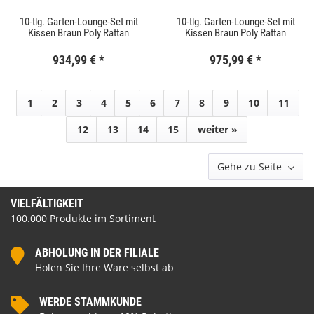
10-tlg. Garten-Lounge-Set mit
10-tlg. Garten-Lounge-Set mit
Kissen Braun Poly Rattan
Kissen Braun Poly Rattan
934,99 €
*
975,99 €
*
1
2
3
4
5
6
7
8
9
10
11
12
13
14
15
weiter »
Gehe zu Seite
VIELFÄLTIGKEIT
100.000 Produkte im Sortiment
ABHOLUNG IN DER FILIALE
Holen Sie Ihre Ware selbst ab
WERDE STAMMKUNDE