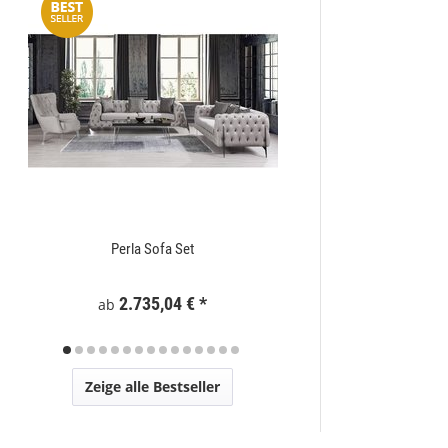
Perla Sofa Set
Zaunelement WPC
2.735,04 €
*
295
ab
Zeige alle Bestseller