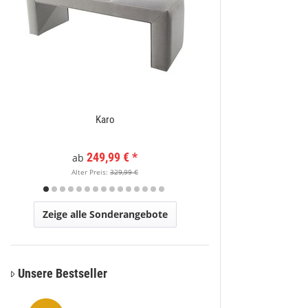
Karo
Moderner Kurzflor Te
x
249,99 €
*
89,
ab
Alter Preis:
329,99 €
Alter Pr
Zeige alle Sonderangebote
Unsere Bestseller