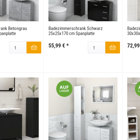
ank Betongrau
Badezimmerschrank Schwarz
Badez
anplatte
25x25x170 cm Spanplatte
30x30x
55,99 €
*
72,99
ellent Rot 160 x 230
Ornament Blau Hochwertiger Orientteppich 160
x 240
,00 €
*
169,00 €
*
eis:
199,00 €
Alter Preis:
229,00 €