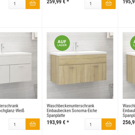
259,99 €
*
195,9
erschrank
Waschbeckenunterschrank
Wasch
ochglanz-Weiß
Einbaubecken Sonoma-Eiche
Einbau
Spanplatte
Spanpl
193,99 €
*
256,9