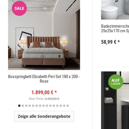
Badezimmerschr
25x25x170 cm Sp
58,99 €
*
Boxspringbett Elizabeth Peri Set 180 x 200 -
Orientteppich Exc
Rose
1.899,00 €
*
149
Alter Preis:
2.450,00 €
Alter Pr
Zeige alle Sonderangebote