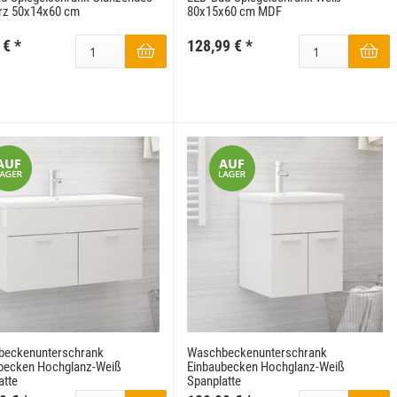
rz 50x14x60 cm
80x15x60 cm MDF
 €
*
128,99 €
*
beckenunterschrank
Waschbeckenunterschrank
becken Hochglanz-Weiß
Einbaubecken Hochglanz-Weiß
atte
Spanplatte