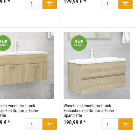
9 €
*
129,99 €
*
beckenunterschrank
Waschbeckenunterschrank
becken Sonoma-Eiche
Einbaubecken Sonoma-Eiche
atte
Spanplatte
9 €
*
198,99 €
*