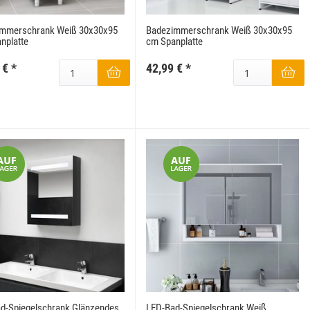
mmerschrank Weiß 30x30x95
Badezimmerschrank Weiß 30x30x95
nplatte
cm Spanplatte
 €
*
42,99 €
*
Gartentor WPC 100x180 cm Grau
Keramik Waschtis
6
159,99 €
*
5
d-Spiegelschrank Glänzendes
LED-Bad-Spiegelschrank Weiß