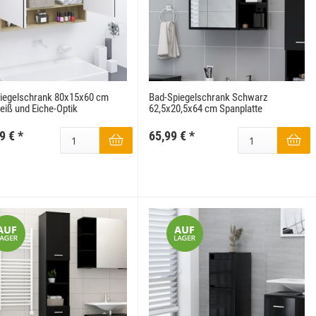
iegelschrank 80x15x60 cm
Bad-Spiegelschrank Schwarz
iß und Eiche-Optik
62,5x20,5x64 cm Spanplatte
9 €
*
65,99 €
*
Kinderzimmer Set Magic
1.199,99 €
*
ab
ab