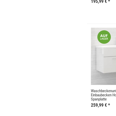
195,99 €
*
Waschbeckenunt
Einbaubecken H
Spanplatte
259,99 €
*