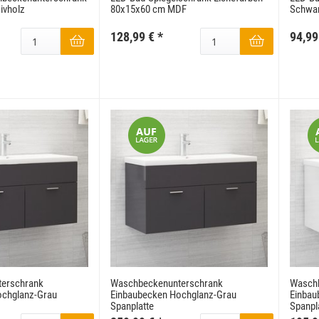
ivholz
80x15x60 cm MDF
Schwa
128,99 €
*
94,99
erschrank
Waschbeckenunterschrank
Wasch
ochglanz-Grau
Einbaubecken Hochglanz-Grau
Einbau
Spanplatte
Spanpl