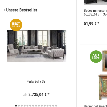
Unsere Bestseller
Badezimmersch
60x33x61 cm Spa
51,99 €
*
Perla Sofa Set
Zaunelement WPC
2.735,04 €
*
295
ab
Badmöbel Wasch