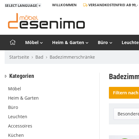
WILLKOMMEN
VERSANDKOSTENFREI AB 99,- 
SELECT LANGUAGE
▼
Möbel
Heim & Garten
Büro
Leuchte
Startseite
Bad
Badezimmerschränke
Badezimm
Kategorien
Möbel
Filtern nach
Heim & Garten
Büro
Besondere
Leuchten
Accessoires
Küchen