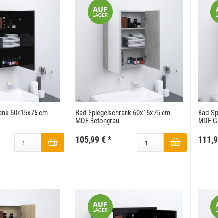
rank 60x15x75 cm
Bad-Spiegelschrank 60x15x75 cm
Bad-Sp
MDF Betongrau
MDF Gl
105,99 €
*
111,9