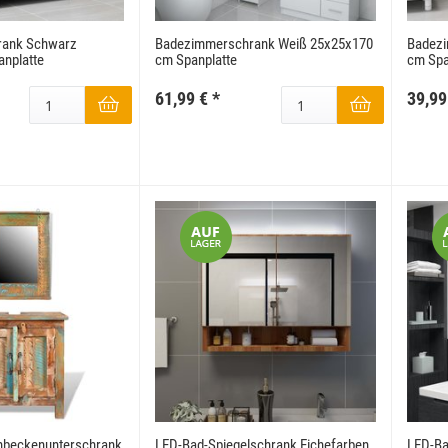
rank Schwarz
Badezimmerschrank Weiß 25x25x170
Badezi
nplatte
cm Spanplatte
cm Spa
61,99 €
*
39,99
 180x186 cm Schwarz
WallArt 3D-Wandpaneele Tetris 12 Stk. GA-
WA16
,99 €
*
34,99 €
*
beckenunterschrank
LED-Bad-Spiegelschrank Eichefarben
LED-Ba