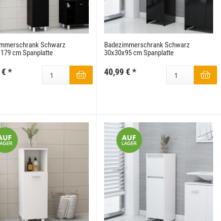
immerschrank Schwarz
Badezimmerschrank Schwarz
179 cm Spanplatte
30x30x95 cm Spanplatte
 €
*
40,99 €
*
Snop
Mystic 2080 Grau 
Mysti
249,99 €
*
14
ab
Alter Preis:
319,99 €
Alter 