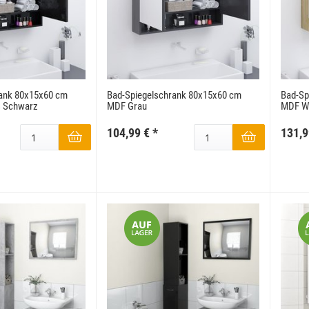
rank 80x15x60 cm
Bad-Spiegelschrank 80x15x60 cm
Bad-Sp
 Schwarz
MDF Grau
MDF We
104,99 €
*
131,9
scada
Touch
uf Anfrage
Preis auf Anfrage