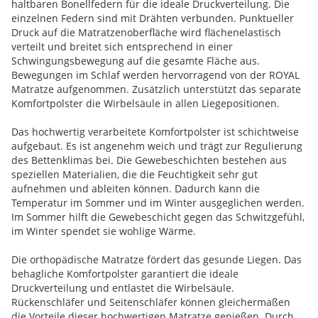
haltbaren Bonellfedern für die ideale Druckverteilung. Die
einzelnen Federn sind mit Drähten verbunden. Punktueller
Druck auf die Matratzenoberfläche wird flächenelastisch
verteilt und breitet sich entsprechend in einer
Schwingungsbewegung auf die gesamte Fläche aus.
Bewegungen im Schlaf werden hervorragend von der ROYAL
Matratze aufgenommen. Zusätzlich unterstützt das separate
Komfortpolster die Wirbelsäule in allen Liegepositionen.
Das hochwertig verarbeitete Komfortpolster ist schichtweise
aufgebaut. Es ist angenehm weich und trägt zur Regulierung
des Bettenklimas bei. Die Gewebeschichten bestehen aus
speziellen Materialien, die die Feuchtigkeit sehr gut
aufnehmen und ableiten können. Dadurch kann die
Temperatur im Sommer und im Winter ausgeglichen werden.
Im Sommer hilft die Gewebeschicht gegen das Schwitzgefühl,
im Winter spendet sie wohlige Wärme.
Die orthopädische Matratze fördert das gesunde Liegen. Das
behagliche Komfortpolster garantiert die ideale
Druckverteilung und entlastet die Wirbelsäule.
Rückenschläfer und Seitenschläfer können gleichermaßen
die Vorteile dieser hochwertigen Matratze genießen. Durch