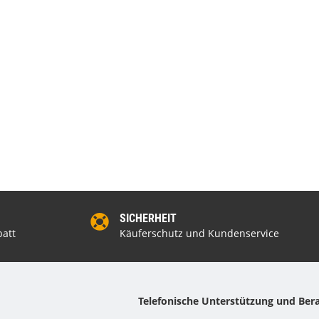
Gartentor WPC 100x180 cm Grau
Keramik Waschtis
6
159,99 €
*
5
SICHERHEIT
att
Käuferschutz und Kundenservice
Telefonische Unterstützung und Ber