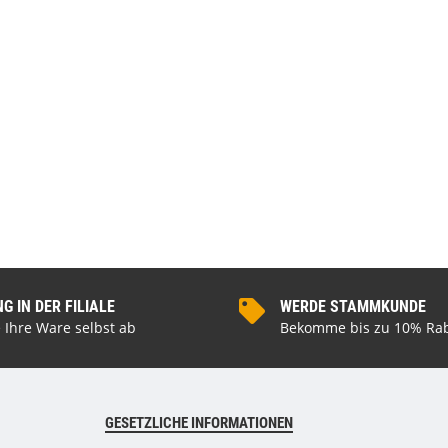
 180x186 cm Schwarz
WallArt 3D-Wandpaneele Tetris 12 Stk. GA-
WA16
,99 €
*
34,99 €
*
 IN DER FILIALE
WERDE STAMMKUNDE
 Ihre Ware selbst ab
Bekomme bis zu 10% Rab
GESETZLICHE INFORMATIONEN