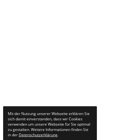
Mit der Nutzung unserer Webseite erklären Sie
sich damit einverstanden, dass wir Cookies
verwenden um unsere Webseite für Sie optimal
zu gestalten. Weitere Informationen finden Sie
in der
Datenschutzerklärung
.