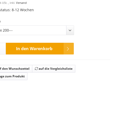
% USt. , inkl.
Versand
rstatus: 8-12 Wochen
e
x 200---
In den Warenkorb
f den Wunschzettel
auf die Vergleichsliste
age zum Produkt