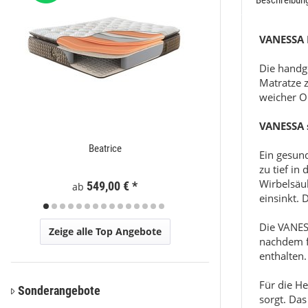
Beschreibun
VANESSA 
Die handge
Matratze z
weicher O
VANESSA s
Beatrice
Brown
Ein gesund
zu tief in
Wirbelsäul
549,00 €
*
74
ab
ab
einsinkt. 
Die VANES
Zeige alle Top Angebote
nachdem fü
enthalten.
Für die H
Sonderangebote
sorgt. Das