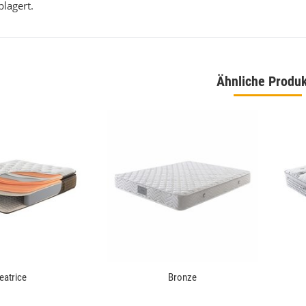
lagert.
Ähnliche Produ
igner Teppich 160 x 230
Bahama 8815 Grau Designer Teppich 160 x 230
,00 €
*
129,00 €
*
eis:
199,00 €
Alter Preis:
169,00 €
eatrice
Bronze