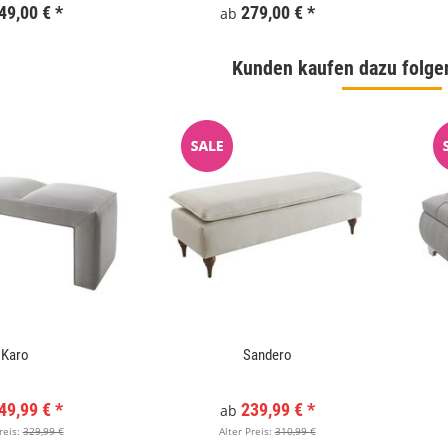
49,00 €
*
279,00 €
*
ab
Kunden kaufen dazu folge
Karo
Sandero
 180x186 cm Schwarz
WallArt 3D-Wandpaneele Tetris 12 Stk. GA-
WA16
49,99 €
*
239,99 €
*
ab
reis:
329,99 €
Alter Preis:
310,99 €
,99 €
*
34,99 €
*