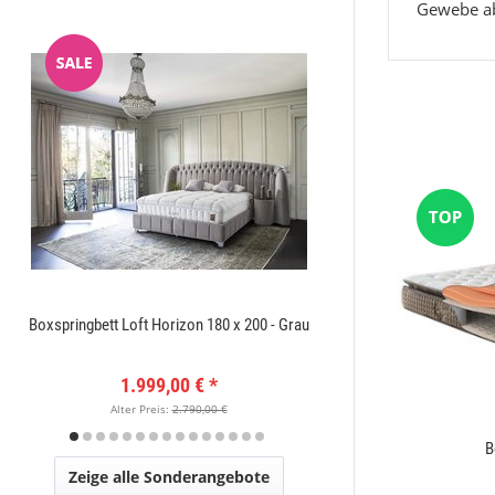
Gewebe ab
Boxspringbett Loft Horizon 180 x 200 - Grau
Amatis 6650 Grau Des
1.999,00 €
*
149
Alter Preis:
2.790,00 €
Alter Pr
Woolmaster
B
Zeige alle Sonderangebote