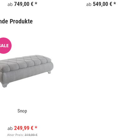
749,00 €
*
549,00 €
*
ab
ab
nde Produkte
Snop
Gartentor WPC 100x180 cm Grau
Keramik Waschtis
6
249,99 €
*
ab
Alter Preis:
319,99 €
159,99 €
*
5