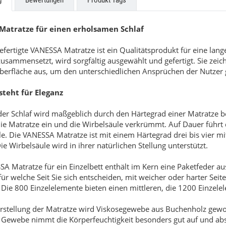
g
Bewertungen
Produkt Tags
Matratze für einen erholsamen Schlaf
fertigte VANESSA Matratze ist ein Qualitätsprodukt für eine lang
usammensetzt, wird sorgfältig ausgewählt und gefertigt. Sie zei
berfläche aus, um den unterschiedlichen Ansprüchen der Nutzer 
teht für Eleganz
 Triplex
Structura
er Schlaf wird maßgeblich durch den Härtegrad einer Matratze bee
 die Matratze ein und die Wirbelsäule verkrümmt. Auf Dauer führ
e. Die VANESSA Matratze ist mit einem Härtegrad drei bis vier mitt
Preis auf Anfrage
9,00 €
*
Die Wirbelsäule wird in ihrer natürlichen Stellung unterstützt.
SA Matratze für ein Einzelbett enthält im Kern eine Paketfeder
r welche Seit Sie sich entscheiden, mit weicher oder harter Seite
 Die 800 Einzelelemente bieten einen mittleren, die 1200 Einzele
erstellung der Matratze wird Viskosegewebe aus Buchenholz gew
 Gewebe nimmt die Körperfeuchtigkeit besonders gut auf und abso