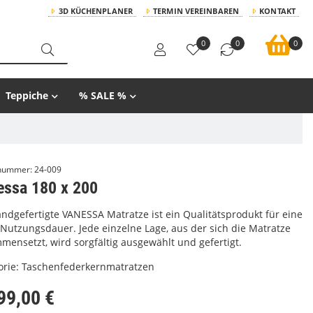
3D KÜCHENPLANER
TERMIN VEREINBAREN
KONTAKT
0
0
0
Teppiche
% SALE %
lnummer:
24-009
essa 180 x 200
andgefertigte VANESSA Matratze ist ein Qualitätsprodukt für eine
 Nutzungsdauer. Jede einzelne Lage, aus der sich die Matratze
mensetzt, wird sorgfältig ausgewählt und gefertigt.
orie:
Taschenfederkernmatratzen
99,00 €