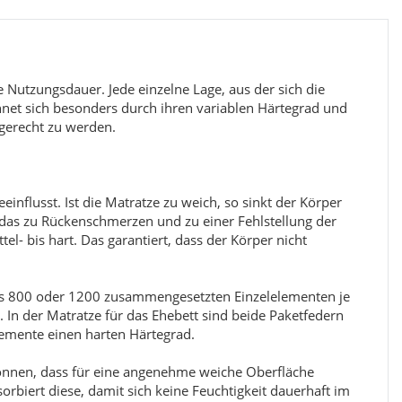
e Nutzungsdauer. Jede einzelne Lage, aus der sich die
chnet sich besonders durch ihren variablen Härtegrad und
gerecht zu werden.
Easytouch
influsst. Ist die Matratze zu weich, so sinkt der Körper
t das zu Rückenschmerzen und zu einer Fehlstellung der
el- bis hart. Das garantiert, dass der Körper nicht
Preis auf Anfrage
ab
 aus 800 oder 1200 zusammengesetzten Einzelelementen je
. In der Matratze für das Ehebett sind beide Paketfedern
lemente einen harten Härtegrad.
onnen, dass für eine angenehme weiche Oberfläche
rbiert diese, damit sich keine Feuchtigkeit dauerhaft im