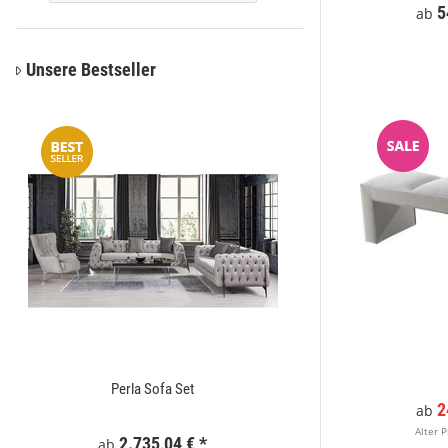
*
549,00 €
*
5
ab
ab
Unsere Bestseller
Perla Sofa Set
Zaunelement WPC
2
ab
Alter P
2.735,04 €
*
295
ab