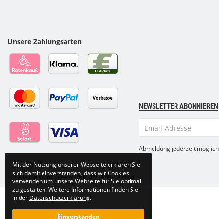
Unsere Zahlungsarten
NEWSLETTER ABONNIEREN
Email-
Adresse
Abmeldung jederzeit möglich
Mit der Nutzung unserer Webseite erklären Sie
sich damit einverstanden, dass wir Cookies
•
*
Alle Preise inkl. gesetzlicher USt., inkl.
Versand
verwenden um unsere Webseite für Sie optimal
zu gestalten. Weitere Informationen finden Sie
in der
Datenschutzerklärung
.
Einverstanden