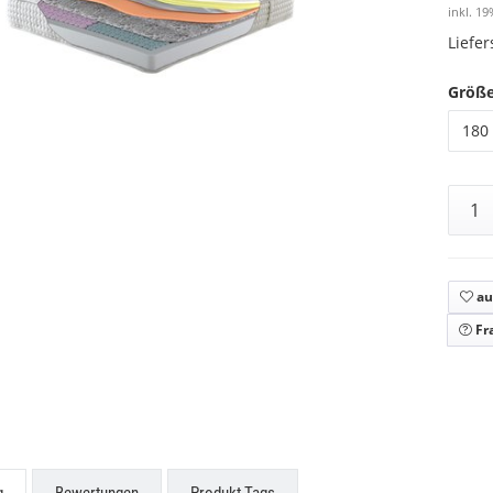
inkl. 19
Liefe
Größ
180 
au
Fr