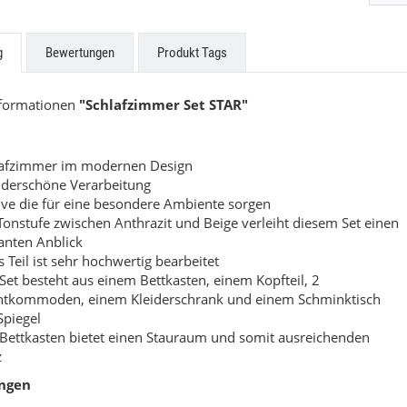
ne Küchen
Easytouch
g
Bewertungen
Produkt Tags
uf Anfrage
Preis auf Anfrage
nformationen
"Schlafzimmer Set STAR"
lafzimmer im modernen Design
derschöne Verarbeitung
ve die für eine besondere Ambiente sorgen
Tonstufe zwischen Anthrazit und Beige verleiht diesem Set einen
anten Anblick
s Teil ist sehr hochwertig bearbeitet
Set besteht aus einem Bettkasten, einem Kopfteil, 2
htkommoden, einem Kleiderschrank und einem Schminktisch
Spiegel
Bettkasten bietet einen Stauraum und somit ausreichenden
z
ngen