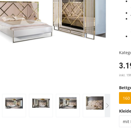
Kateg
3.1
inkl. 19
Bettge
160 
Kleid
mit