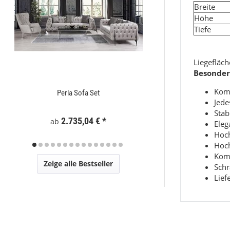
Brei
Höhe
Tiefe
Liegefläc
Besonder
Komp
Perla Sofa Set
Zaunelement WPC
Jede
Stab
2.735,04 €
*
295
ab
Eleg
Hoch
Hoch
Komp
Zeige alle Bestseller
Schr
Lief