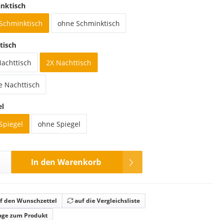
nktisch
 Schminktisch
ohne Schminktisch
tisch
Nachttisch
2X Nachttisch
e Nachttisch
el
Spiegel
ohne Spiegel
In den Warenkorb
f den Wunschzettel
auf die Vergleichsliste
age zum Produkt