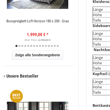
Kleiders
Länge
Höhe
Tiefe
Boxspringbett Loft Horizon 180 x 200 - Grau
Amatis 6650 Grau Des
Sideboard
Länge
1.999,00 €
*
149
Höhe
Alter Preis:
2.790,00 €
Alter Pr
Tiefe
Nachtk
Zeige alle Sonderangebote
Länge
Höhe
Tiefe
Kopfteil 
Unsere Bestseller
Läng
Höhe
Tiefe
Bettkaste