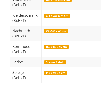
(BxHxT):
Kleiderschrank
278 x 226 x 74 cm
(BxHxT):
Snop
Orientteppich 
Nachttisch
73 x160 x 46 cm
249,99 €
*
14
ab
(BxHxT):
Alter Preis:
319,99 €
Alter 
Kommode
160 x 80 x 46 cm
(BxHxT):
Farbe:
Creme & Gold
Spiegel
117 x 94 x 4 cm
(BxHxT):