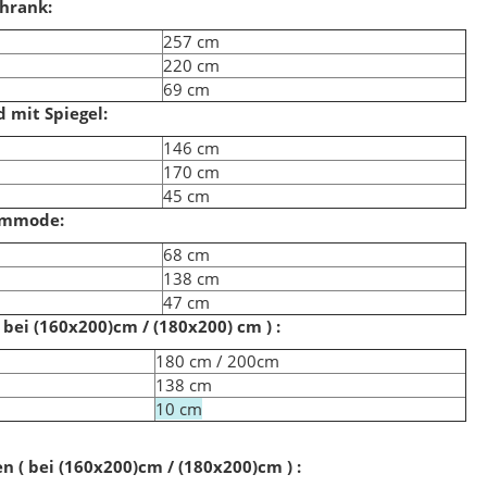
chrank:
257 cm
220 cm
69 cm
igner Teppich 160 x 230
Bahama 8815 Grau Designer Teppich 160 x 230
 mit Spiegel:
146 cm
,00 €
*
129,00 €
*
170 cm
eis:
199,00 €
Alter Preis:
169,00 €
45 cm
ommode:
68 cm
138 cm
47 cm
( bei (160x200)cm / (180x200) cm ) :
e
180 cm / 200cm
138 cm
10 cm
n ( bei (160x200)cm / (180x200)cm ) :