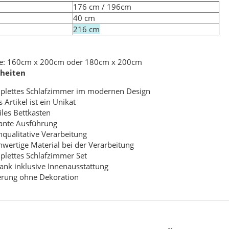
te
176 cm / 196cm
40 cm
216 cm
he: 160cm x 200cm oder 180cm x 200cm
heiten
lettes Schlafzimmer im modernen Design
 180x186 cm Schwarz
WallArt 3D-Wandpaneele Tetris 12 Stk. GA-
WA16
s Artikel ist ein Unikat
iles Bettkasten
,99 €
*
34,99 €
*
ante Ausführung
qualitative Verarbeitung
wertige Material bei der Verarbeitung
lettes Schlafzimmer Set
ank inklusive Innenausstattung
erung ohne Dekoration