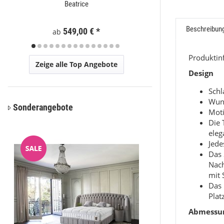
Beatrice
Moder
Beschreibun
Preis a
549,00 €
*
ab
Produkti
Zeige alle Top Angebote
Design
Sch
Wun
Sonderangebote
Moti
Die 
eleg
Jede
Das 
Nac
mit 
Das 
Plat
Abmessu