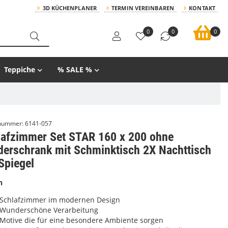
3D KÜCHENPLANER
TERMIN VEREINBAREN
KONTAKT
0
0
0
Teppiche
% SALE %
lnummer:
6141-057
lafzimmer Set STAR 160 x 200 ohne
derschrank mit Schminktisch 2X Nachttisch
Spiegel
n
Schlafzimmer im modernen Design
Wunderschöne Verarbeitung
Motive die für eine besondere Ambiente sorgen