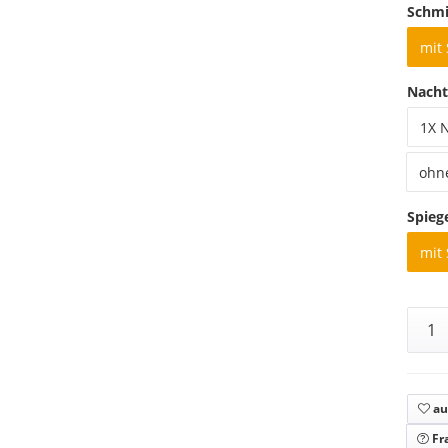
Schmi
mit
Nacht
1X 
ohn
Spieg
mit 
au
Fr