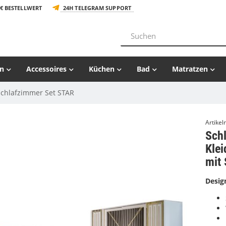
€ BESTELLWERT
24H TELEGRAM SUPPORT
n
Accessoires
Küchen
Bad
Matratzen
Schlafzimmer Set STAR
Artike
Sch
Klei
mit 
Desig