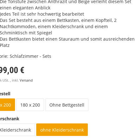
Die Tonstufe zwischen Anthrazit und Beige verleiht diesem Set
einen eleganten Anblick
Jedes Teil ist sehr hochwertig bearbeitet
Das Set besteht aus einem Bettkasten, einem Kopfteil, 2
Nachtkommoden, einem Kleiderschrank und einem
Schminktisch mit Spiegel
Das Bettkasten bietet einen Stauraum und somit ausreichenden
Platz
orie:
Schlafzimmer - Sets
99,00 €
% USt. , inkl.
Versand
stell
x 200
180 x 200
Ohne Bettgestell
erschrank
 Kleiderschrank
ohne Kleiderschrank