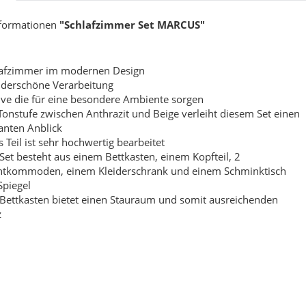
zabeth
Beatrice
nformationen
"Schlafzimmer Set MARCUS"
9,00 €
*
549,00 €
*
ab
lafzimmer im modernen Design
derschöne Verarbeitung
ve die für eine besondere Ambiente sorgen
Tonstufe zwischen Anthrazit und Beige verleiht diesem Set einen
anten Anblick
s Teil ist sehr hochwertig bearbeitet
Set besteht aus einem Bettkasten, einem Kopfteil, 2
htkommoden, einem Kleiderschrank und einem Schminktisch
Spiegel
Bettkasten bietet einen Stauraum und somit ausreichenden
z