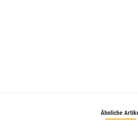
ppich Braun Montana 160
Mystic 2080 Grau Designer Kurzflor Teppich
 230
Mystisch 160 x 230
00 €
*
149,00 €
*
eis:
119,00 €
Alter Preis:
199,00 €
Ähnliche Artik