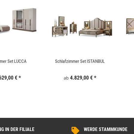
 180x186 cm Schwarz
WallArt 3D-Wandpaneele Tetris 12 Stk. GA-
WA16
mmer Set LUCCA
Schlafzimmer Set ISTANBUL
,99 €
*
34,99 €
*
629,00 €
*
4.829,00 €
*
ab
 IN DER FILIALE
WERDE STAMMKUNDE