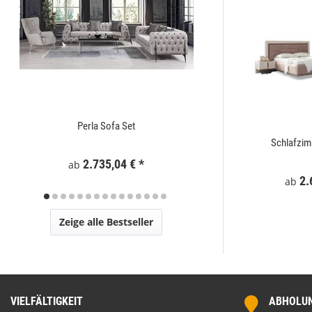
Perla Sofa Set
Zaunelement WPC
t
Mostar Sofa Set
Schlafzi
2.735,04 €
*
295
ab
€
*
2.729,00 €
*
2.
ab
ab
Zeige alle Bestseller
VIELFÄLTIGKEIT
ABHOLUNG