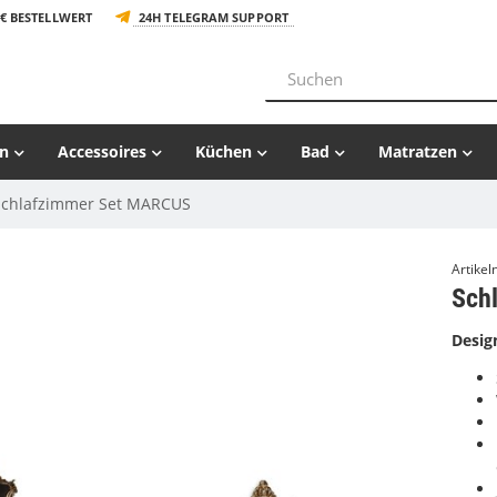
€ BESTELLWERT
24H TELEGRAM SUPPORT
n
Accessoires
Küchen
Bad
Matratzen
Schlafzimmer Set MARCUS
Artike
Sch
Desig