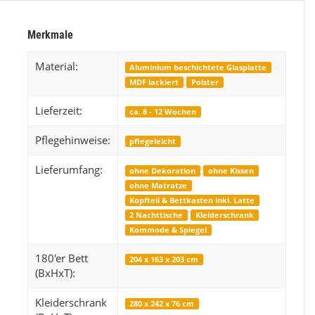
Kinderzimmer Set Papatya
E
Merkmale
Preis
1.199,99 €
*
Material:
Aluminium beschichtete Glasplatte
MDF lackiert
Polster
Lieferzeit:
ca. 8 - 12 Wochen
Pflegehinweise:
pflegeleicht
Lieferumfang:
ohne Dekoration
ohne Kissen
ohne Matratze
Kopfteil & Bettkasten inkl. Latte
2 Nachttische
Kleiderschrank
Kommode & Spiegel
180'er Bett
204 x 163 x 203 cm
(BxHxT):
Kleiderschrank
280 x 242 x 76 cm