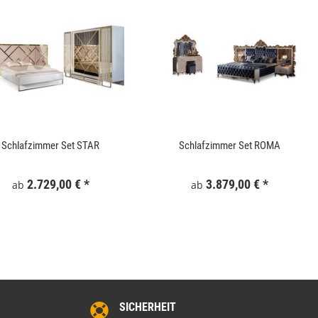
Gartentor WPC 100x180 cm Grau
Keramik Waschtis
6
Schlafzimmer Set STAR
Schlafzimmer Set ROMA
159,99 €
*
5
2.729,00 €
*
3.879,00 €
*
ab
ab
SICHERHEIT