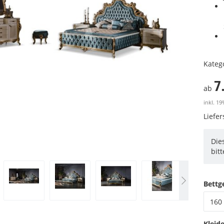
Kateg
7
ab
inkl. 19
Liefe
Die
bit
Bettge
160 
Kleid