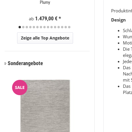
Plumy
Eli
Produkti
1.479,00 €
*
59
ab
ab
Design
Sch
Wun
Zeige alle Top Angebote
Moti
Die 
eleg
Jede
Sonderangebote
Das 
Nac
mit 
Das 
Plat