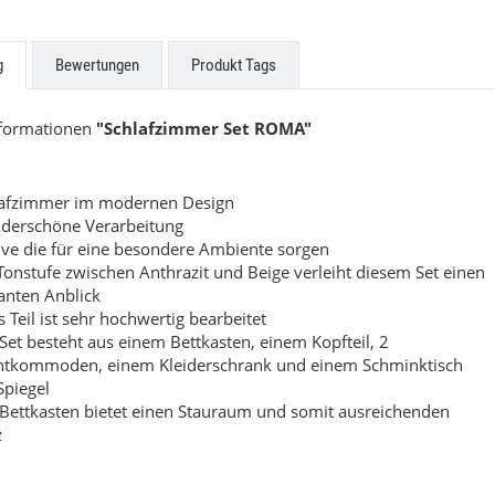
 Triplex
Structura
g
Bewertungen
Produkt Tags
Preis auf Anfrage
9,00 €
*
nformationen
"Schlafzimmer Set ROMA"
lafzimmer im modernen Design
derschöne Verarbeitung
ve die für eine besondere Ambiente sorgen
Tonstufe zwischen Anthrazit und Beige verleiht diesem Set einen
anten Anblick
s Teil ist sehr hochwertig bearbeitet
Set besteht aus einem Bettkasten, einem Kopfteil, 2
htkommoden, einem Kleiderschrank und einem Schminktisch
Spiegel
Bettkasten bietet einen Stauraum und somit ausreichenden
z