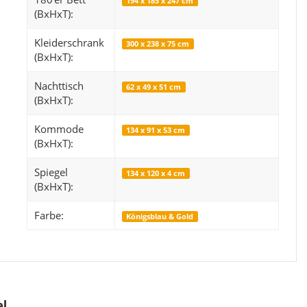
194 x 185 x 247 cm
(BxHxT):
Kleiderschrank
300 x 238 x 75 cm
(BxHxT):
Snop
Orientteppich 
Nachttisch
62 x 49 x 51 cm
249,99 €
*
14
ab
(BxHxT):
Alter Preis:
319,99 €
Alter 
Kommode
134 x 91 x 53 cm
(BxHxT):
Spiegel
134 x 120 x 4 cm
(BxHxT):
Farbe:
Königsblau & Gold
el