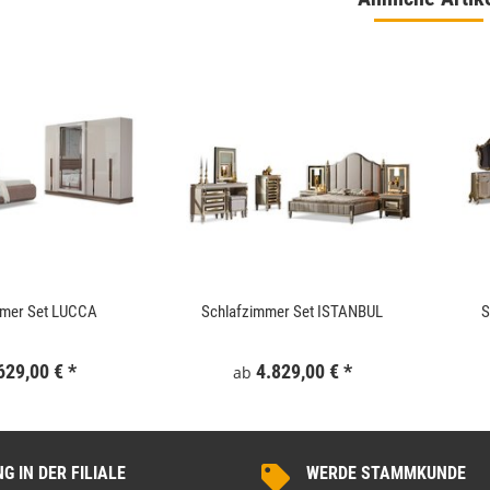
 180x186 cm Schwarz
WallArt 3D-Wandpaneele Tetris 12 Stk. GA-
WA16
,99 €
*
34,99 €
*
mmer Set LUCCA
Schlafzimmer Set ISTANBUL
S
629,00 €
*
4.829,00 €
*
ab
 IN DER FILIALE
WERDE STAMMKUNDE