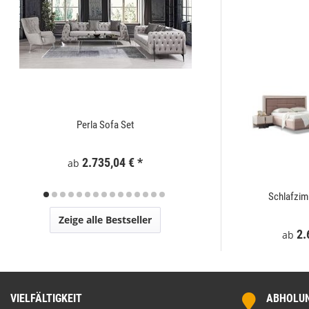
Perla Sofa Set
Zaunelement WPC
2.735,04 €
*
295
ab
t
Mostar Sofa Set
Schlafzi
Zeige alle Bestseller
€
*
2.729,00 €
*
2.
ab
ab
VIELFÄLTIGKEIT
ABHOLUNG