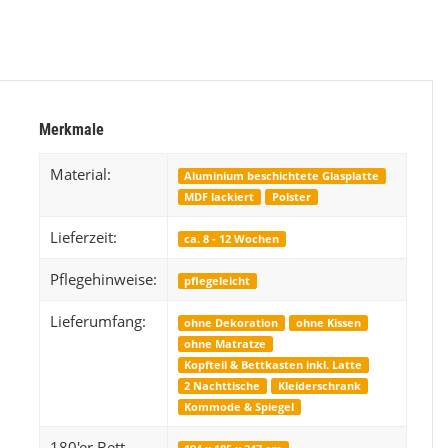
Easytouch
Preis auf Anfrage
ab
Merkmale
Material:
Aluminium beschichtete Glasplatte
MDF lackiert
Polster
Lieferzeit:
ca. 8 - 12 Wochen
Pflegehinweise:
pflegeleicht
Lieferumfang:
ohne Dekoration
ohne Kissen
ohne Matratze
Kopfteil & Bettkasten inkl. Latte
2 Nachttische
Kleiderschrank
Kommode & Spiegel
180'er Bett