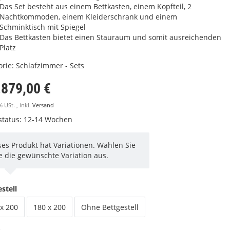
Das Set besteht aus einem Bettkasten, einem Kopfteil, 2
Nachtkommoden, einem Kleiderschrank und einem
Schminktisch mit Spiegel
Das Bettkasten bietet einen Stauraum und somit ausreichenden
Platz
orie:
Schlafzimmer - Sets
.879,00 €
% USt. , inkl.
Versand
rstatus: 12-14 Wochen
ses Produkt hat Variationen. Wählen Sie
te die gewünschte Variation aus.
stell
x 200
180 x 200
Ohne Bettgestell
h