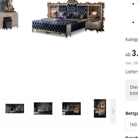
Kateg
3
ab
inkl. 19
Liefe
Die
bit
Bettge
160 
Benc