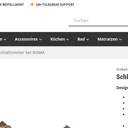
€ BESTELLWERT
24H TELEGRAM SUPPORT
n
Accessoires
Küchen
Bad
Matratzen
Schlafzimmer Set ROMA
Artike
Sch
Desig