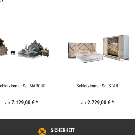
Gartentor WPC 100x180 cm Grau
Keramik Waschtis
6
159,99 €
*
5
chlafzimmer Set MARCUS
Schlafzimmer Set STAR
7.129,00 €
*
2.729,00 €
*
ab
ab
SICHERHEIT