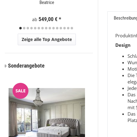
Beatrice
Brown
Beschreibun
549,00 €
*
74
ab
ab
Produkti
Zeige alle Top Angebote
Design
Sch
Wun
Sonderangebote
Moti
Die 
eleg
Jede
Das 
Nac
mit 
Das 
Plat