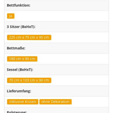
Bettfunktion:
Ja
3 Sitzer (BxHxT):
225 cm x 79 cm x 95 cm
Bettmaße:
180 cm x 90 cm
Sessel (BxHxT):
70 cm x 103 cm x 90 cm
Lieferumfang:
inklusive Kissen
ohne Dekoration
Polsterung: