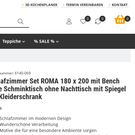
3D KÜCHENPLANER
TERMIN VEREINBAREN
KONTAKT
0
0
0
Teppiche
% SALE %
lnummer:
6140-069
lafzimmer Set ROMA 180 x 200 mit Bench
 Schminktisch ohne Nachttisch mit Spiegel
Kleiderschrank
n
Schlafzimmer im modernen Design
Wunderschöne Verarbeitung
Motive die für eine besondere Ambiente sorgen