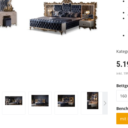
Kateg
5.1
inkl. 19
Bettge
160 
Benc
mit