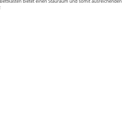
Bettkasten bietet einen Stauraum und somit ausreichenden
z
ppich Braun Montana 160
Ornament Blau Hochwertiger Orientteppich 160
 230
x 240
00 €
*
169,00 €
*
eis:
119,00 €
Alter Preis:
229,00 €