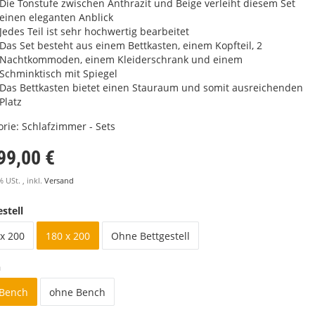
Die Tonstufe zwischen Anthrazit und Beige verleiht diesem Set
einen eleganten Anblick
Jedes Teil ist sehr hochwertig bearbeitet
Das Set besteht aus einem Bettkasten, einem Kopfteil, 2
Nachtkommoden, einem Kleiderschrank und einem
Schminktisch mit Spiegel
Das Bettkasten bietet einen Stauraum und somit ausreichenden
Platz
orie:
Schlafzimmer - Sets
99,00 €
% USt. , inkl.
Versand
stell
x 200
180 x 200
Ohne Bettgestell
h
 Bench
ohne Bench