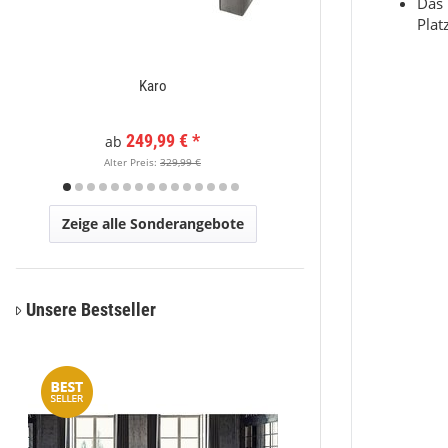
Das 
Plat
Karo
Moderner Kurzflor Te
x
249,99 €
*
89,
ab
Alter Preis:
329,99 €
Alter Pr
Zeige alle Sonderangebote
Unsere Bestseller