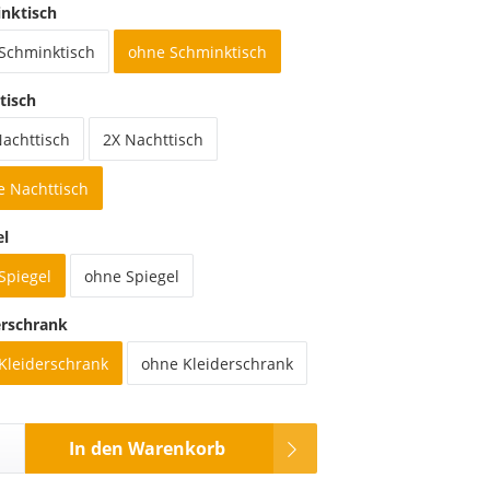
nktisch
 Schminktisch
ohne Schminktisch
tisch
Nachttisch
2X Nachttisch
e Nachttisch
el
Spiegel
ohne Spiegel
erschrank
 Kleiderschrank
ohne Kleiderschrank
In den Warenkorb