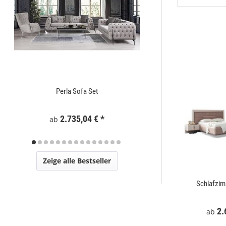
Perla Sofa Set
Zaunelement WPC
2.735,04 €
*
295
ab
Zeige alle Bestseller
t
Mostar Sofa Set
Schlafzi
€
*
2.729,00 €
*
2.
ab
ab