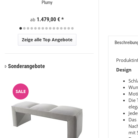
Plumy
Eli
1.479,00 €
*
59
ab
ab
Zeige alle Top Angebote
Beschreibun
Produkti
Sonderangebote
Design
Sch
Wun
Moti
Die 
eleg
Jede
Das 
Nac
mit 