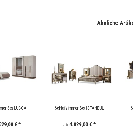
Ähnliche Artik
 180x186 cm Schwarz
WallArt 3D-Wandpaneele Tetris 12 Stk. GA-
WA16
,99 €
*
34,99 €
*
mmer Set LUCCA
Schlafzimmer Set ISTANBUL
S
629,00 €
*
4.829,00 €
*
ab