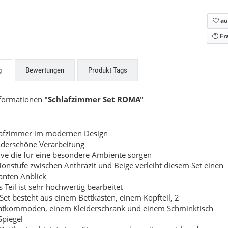
zabeth
Beatrice
au
9,00 €
*
549,00 €
*
ab
Fr
g
Bewertungen
Produkt Tags
nformationen
"Schlafzimmer Set ROMA"
lafzimmer im modernen Design
derschöne Verarbeitung
ve die für eine besondere Ambiente sorgen
Tonstufe zwischen Anthrazit und Beige verleiht diesem Set einen
anten Anblick
s Teil ist sehr hochwertig bearbeitet
Set besteht aus einem Bettkasten, einem Kopfteil, 2
htkommoden, einem Kleiderschrank und einem Schminktisch
Spiegel