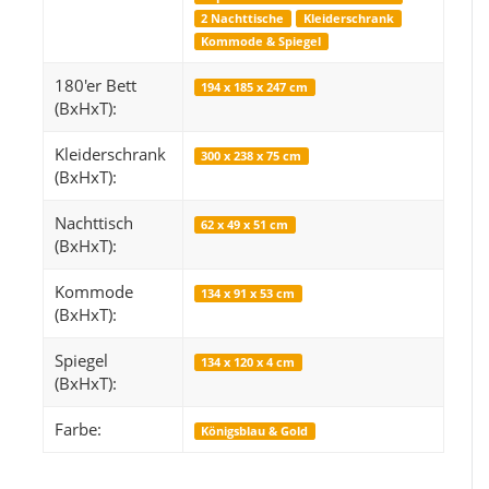
2 Nachttische
Kleiderschrank
Kommode & Spiegel
180'er Bett
194 x 185 x 247 cm
Snop
(BxHxT):
249,99 €
*
Kleiderschrank
ab
ab
300 x 238 x 75 cm
(BxHxT):
Alter Preis:
319,99 €
Alter 
Nachttisch
62 x 49 x 51 cm
(BxHxT):
Kommode
134 x 91 x 53 cm
(BxHxT):
Spiegel
134 x 120 x 4 cm
(BxHxT):
Farbe:
Königsblau & Gold