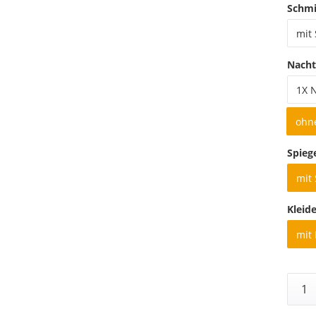
Schmi
mit
Nacht
1X 
ohn
Spieg
mit 
Kleid
mit