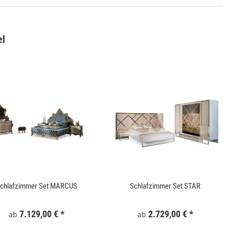
el
Gartentor WPC 100x180 cm Grau
Keramik Waschtis
6
159,99 €
*
5
chlafzimmer Set MARCUS
Schlafzimmer Set STAR
7.129,00 €
*
2.729,00 €
*
ab
ab