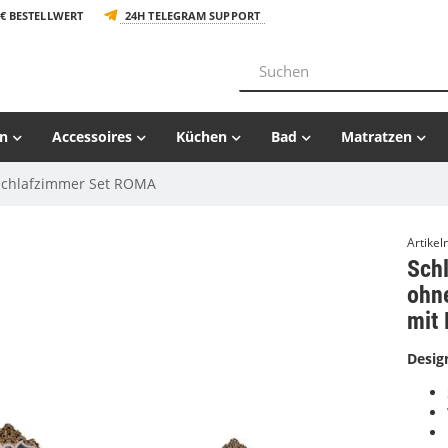
€ BESTELLWERT
24H TELEGRAM SUPPORT
n
Accessoires
Küchen
Bad
Matratzen
Schlafzimmer Set ROMA
Artike
Sch
ohne
mit 
Desig