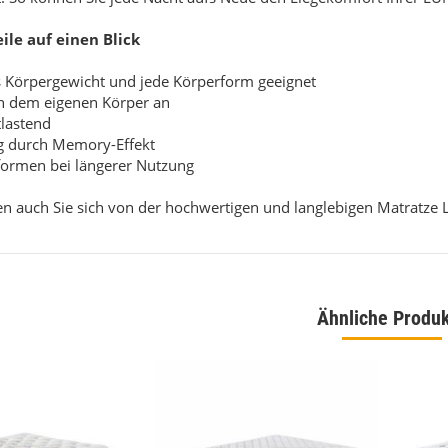
eile auf einen Blick
es Körpergewicht und jede Körperform geeignet
ch dem eigenen Körper an
tlastend
ig durch Memory-Effekt
rformen bei längerer Nutzung
n auch Sie sich von der hochwertigen und langlebigen Matratze
ppich Braun Montana 160
Ornament Blau Hochwertiger Orientteppich 160
 230
x 240
Ähnliche Produ
00 €
*
169,00 €
*
eis:
119,00 €
Alter Preis:
229,00 €