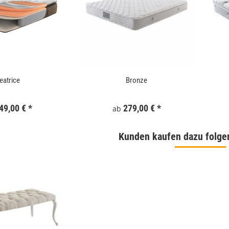
eatrice
Bronze
49,00 €
*
279,00 €
*
ab
Kunden kaufen dazu folge
 180x186 cm Schwarz
WallArt 3D-Wandpaneele Tetris 12 Stk. GA-
WA16
,99 €
*
34,99 €
*