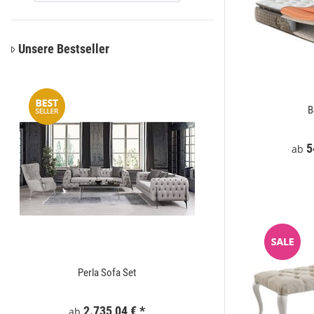
Unsere Bestseller
Woolmaster
B
*
549,00 €
*
5
ab
ab
Perla Sofa Set
Zaunelement WPC
2.735,04 €
*
295
ab