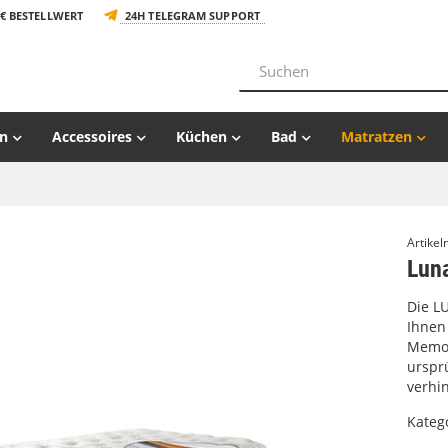
€ BESTELLWERT
24H TELEGRAM SUPPORT
n
Accessoires
Küchen
Bad
Matratzen
Artike
Lun
Die LU
Ihnen
Memor
urspr
verhin
Kateg