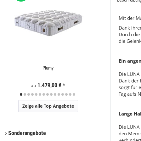
Beschreibun
Mit der Ma
Dank ihre
Durch die
die Gelenk
Ein angen
Plumy
Eli
Die LUNA 
Dank der F
1.479,00 €
*
59
ab
ab
sorgt für
Tag aufs N
Zeige alle Top Angebote
Lange Ha
Die LUNA M
Sonderangebote
den Memor
verhinder