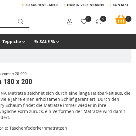
3D KÜCHENPLANER
TERMIN VEREINBAREN
KONTAKT
0
0
0
Teppiche
% SALE %
lnummer:
20-009
a 180 x 200
NA Matratze zeichnet sich durch eine lange Haltbarkeit aus, die
 viele Jahre einen erholsamen Schlaf garantiert. Durch den
y Schaum findet die Matratze immer wieder in ihre
üngliche Form zurück, ein Verformen der Matratze wird damit
dert.
orie:
Taschenfederkernmatratzen