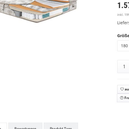
1.5
inkl. 19
Liefe
Größ
180 
au
Fr