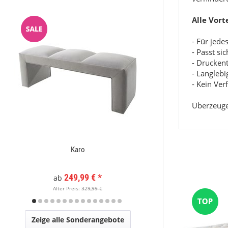
Alle Vort
- Für jed
- Passt si
- Drucken
- Langleb
- Kein Ve
Überzeuge
Karo
Moderner Kurzflor Te
x
249,99 €
*
89,
ab
Alter Preis:
329,99 €
Alter Pr
Zeige alle Sonderangebote