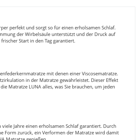
r perfekt und sorgt so für einen erholsamen Schlaf.
mmung der Wirbelsäule unterstützt und der Druck auf
rischer Start in den Tag garantiert.
Kinderzimmer Set Papatya
E
henfederkernmatratze mit denen einer Viscosematratze.
zirkulation in der Matratze gewährleistet. Dieser Effekt
Preis
1.199,99 €
*
 die Matratze LUNA alles, was Sie brauchen, um jeden
 viele Jahre einen erholsamen Schlaf garantiert. Durch
e Form zurück, ein Verformen der Matratze wird damit
NA Matratze genießen.