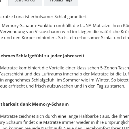
g
Bewertungen
Produkt Tags
tratze Luna ist erholsamer Schlaf garantiert
r Memory-Schaum-Funktion umhüllt die LUNA Matratze Ihren Körpe
 Verwendung von Viscoschaum wird im Liegen die natürliche Krü
e und den Körper minimiert. So ist ein erholsamer Schlaf und ein f
ehmes Schlafgefühl zu jeder Jahreszeit
zabeth
Beatrice
Matratze kombiniert die Vorteile einer klassischen 5-Zonen-Tasc
aserschicht und des Luftraums innerhalb der Matratze ist die Luft
9,00 €
*
549,00 €
*
ab
 ein angenehmes Schlafgefühl im Sommer wie im Winter. So bietet
eue erfrischt und frisch aufzuwachen und in den Tag zu starten.
ltbarkeit dank Memory-Schaum
atratze zeichnet sich durch eine lange Haltbarkeit aus, die Ihnen
y Schaum findet die Matratze immer wieder in ihre ursprünglich
t. So können Sie jede Nacht aufs Neue den Liegekomfort Ihrer LU