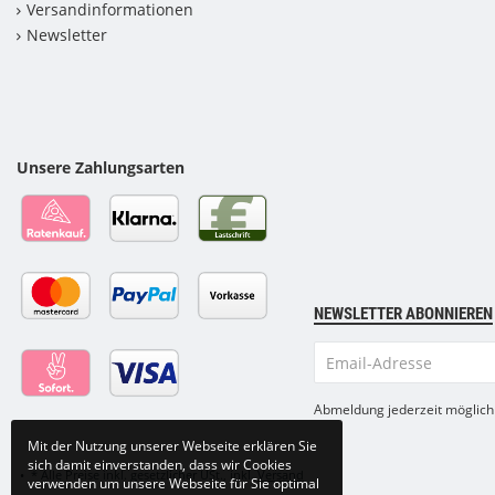
Versandinformationen
Newsletter
Unsere Zahlungsarten
NEWSLETTER ABONNIEREN
Email-
Adresse
Abmeldung jederzeit möglich
Mit der Nutzung unserer Webseite erklären Sie
sich damit einverstanden, dass wir Cookies
•
*
Alle Preise inkl. gesetzlicher USt., inkl.
Versand
verwenden um unsere Webseite für Sie optimal