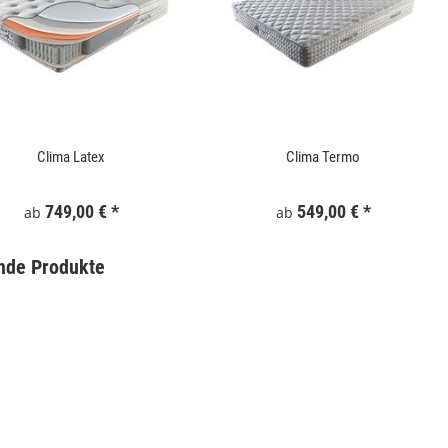
Clima Latex
Clima Termo
749,00 €
*
549,00 €
*
ab
ab
nde Produkte
Gartentor WPC 100x180 cm Grau
Keramik Waschtis
6
159,99 €
*
5