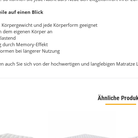
eile auf einen Blick
es Körpergewicht und jede Körperform geeignet
ch dem eigenen Körper an
tlastend
ig durch Memory-Effekt
rformen bei längerer Nutzung
n auch Sie sich von der hochwertigen und langlebigen Matratze
igner Teppich 160 x 230
Bahama 8815 Grau Designer Teppich 160 x 230
Ähnliche Produ
,00 €
*
129,00 €
*
eis:
199,00 €
Alter Preis:
169,00 €