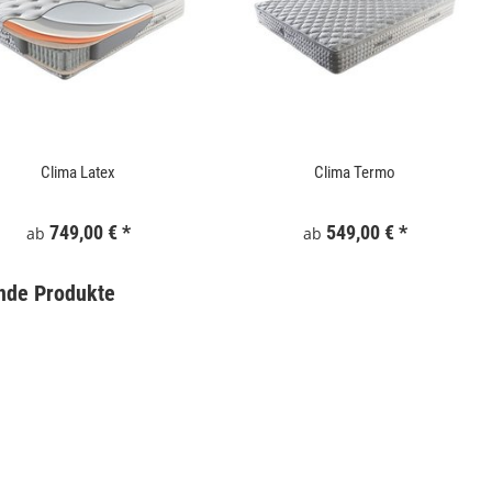
Clima Latex
Clima Termo
749,00 €
*
549,00 €
*
ab
ab
nde Produkte
Gartentor WPC 100x180 cm Grau
Keramik Waschtis
6
159,99 €
*
5