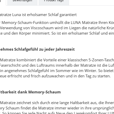
g
Bewertungen
Produkt Tags
tratze Luna ist erholsamer Schlaf garantiert
r Memory-Schaum-Funktion umhüllt die LUNA Matratze Ihren Körpe
 Verwendung von Viscoschaum wird im Liegen die natürliche Krü
e und den Körper minimiert. So ist ein erholsamer Schlaf und ein f
ehmes Schlafgefühl zu jeder Jahreszeit
ne Küchen
Easytouch
Matratze kombiniert die Vorteile einer klassischen 5-Zonen-Tasc
aserschicht und des Luftraums innerhalb der Matratze ist die Luft
uf Anfrage
Preis auf Anfrage
 ein angenehmes Schlafgefühl im Sommer wie im Winter. So bietet
eue erfrischt und frisch aufzuwachen und in den Tag zu starten.
ltbarkeit dank Memory-Schaum
atratze zeichnet sich durch eine lange Haltbarkeit aus, die Ihnen
y Schaum findet die Matratze immer wieder in ihre ursprünglich
t. So können Sie jede Nacht aufs Neue den Liegekomfort Ihrer LU