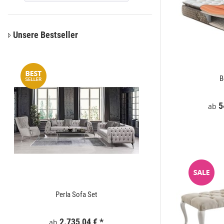
Unsere Bestseller
Woolmaster
B
*
549,00 €
*
5
ab
ab
Perla Sofa Set
Zaunelement WPC
2.735,04 €
*
295
ab