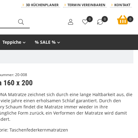
3D KÜCHENPLANER
TERMIN VEREINBAREN
KONTAKT
0
0
0
Teppiche
% SALE %
lnummer:
20-008
a 160 x 200
NA Matratze zeichnet sich durch eine lange Haltbarkeit aus, die
 viele Jahre einen erholsamen Schlaf garantiert. Durch den
y Schaum findet die Matratze immer wieder in ihre
üngliche Form zurück, ein Verformen der Matratze wird damit
dert.
orie:
Taschenfederkernmatratzen