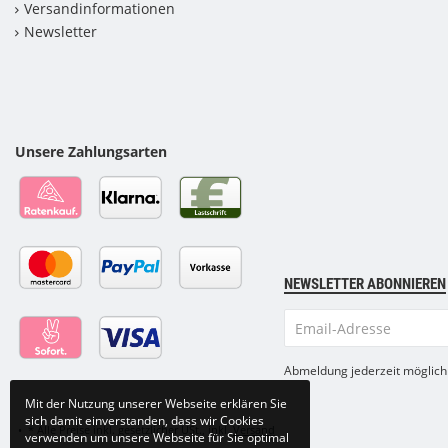
Versandinformationen
Newsletter
Unsere Zahlungsarten
NEWSLETTER ABONNIEREN
Email-
Adresse
Abmeldung jederzeit möglich
Mit der Nutzung unserer Webseite erklären Sie
sich damit einverstanden, dass wir Cookies
•
*
Alle Preise inkl. gesetzlicher USt., inkl.
Versand
verwenden um unsere Webseite für Sie optimal