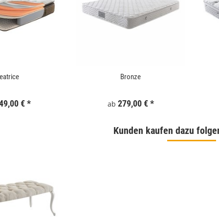
eatrice
Bronze
49,00 €
*
279,00 €
*
ab
Kunden kaufen dazu folge
 180x186 cm Schwarz
WallArt 3D-Wandpaneele Tetris 12 Stk. GA-
WA16
,99 €
*
34,99 €
*