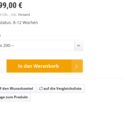
99,00 €
% USt. , inkl.
Versand
rstatus: 8-12 Wochen
e
x 200---
In den Warenkorb
f den Wunschzettel
auf die Vergleichsliste
age zum Produkt