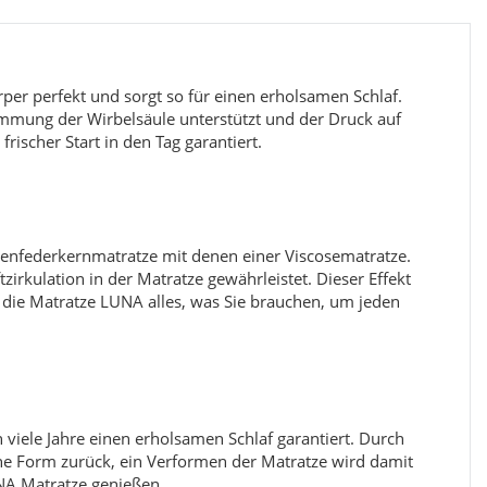
r perfekt und sorgt so für einen erholsamen Schlaf.
mmung der Wirbelsäule unterstützt und der Druck auf
rischer Start in den Tag garantiert.
Brown Triplex
henfederkernmatratze mit denen einer Viscosematratze.
zirkulation in der Matratze gewährleistet. Dieser Effekt
749,00 €
*
1
ab
ab
 die Matratze LUNA alles, was Sie brauchen, um jeden
 viele Jahre einen erholsamen Schlaf garantiert. Durch
e Form zurück, ein Verformen der Matratze wird damit
NA Matratze genießen.