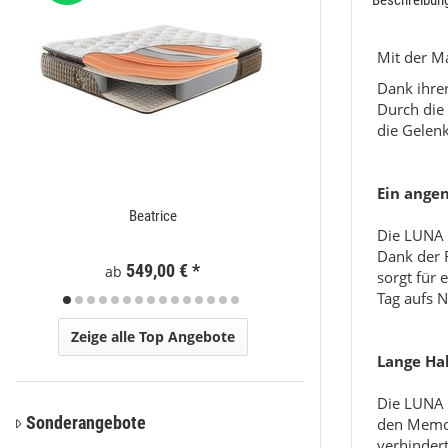
Beschreibun
Mit der Ma
Dank ihre
Durch die
die Gelenk
Ein angen
Beatrice
Moder
Die LUNA 
Dank der F
Preis a
549,00 €
*
ab
sorgt für
Tag aufs N
Zeige alle Top Angebote
Lange Ha
Die LUNA M
Sonderangebote
den Memor
verhinder