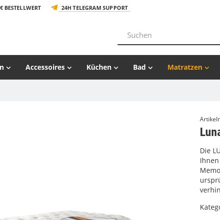
€ BESTELLWERT
24H TELEGRAM SUPPORT
n
Accessoires
Küchen
Bad
Matratzen
Artike
Lun
Die LU
Ihnen
Memor
urspr
verhin
Kateg