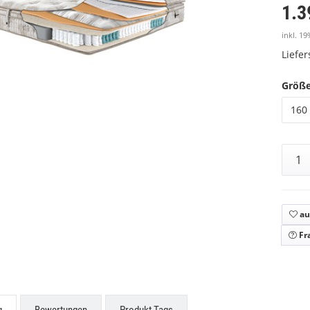
1.3
inkl. 19
Liefe
Größ
160 
au
Fr