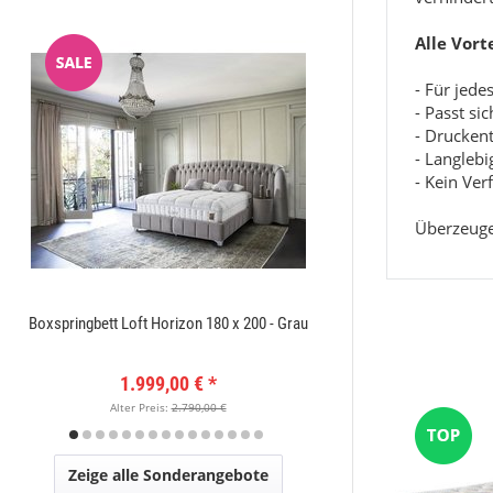
Alle Vort
- Für jed
- Passt si
- Drucken
- Langleb
- Kein Ve
Überzeuge
Boxspringbett Loft Horizon 180 x 200 - Grau
Amatis 6650 Grau Des
1.999,00 €
*
149
Alter Preis:
2.790,00 €
Alter Pr
Zeige alle Sonderangebote