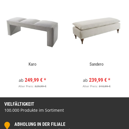
Karo
Sandero
249,99 €
*
239,99 €
*
ab
ab
Alter Preis:
329,99 €
Alter Preis:
310,99 €
VIELFÄLTIGKEIT
100.000 Produkte im Sortiment
ABHOLUNG IN DER FILIALE