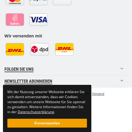
Wir versenden mit
FOLGEN SIE UNS
NEWSLETTER ABONNIEREN
Mit der Nutzung unserer Webseite erklären Sie
•
*
Alle Preise inkl. gesetzlicher USt., inkl.
Versand
sich damit einverstanden, dass wir Cookies
Powered by
JTL-Shop
verwenden um unsere Webseite für Sie optimal
zu gestalten. Weitere Informationen finden Sie
in der
Datenschutzerklärung
.
Einverstanden