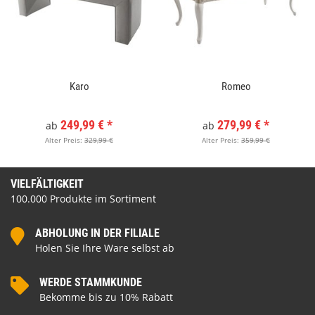
Karo
Romeo
249,99 €
*
279,99 €
*
ab
ab
Alter Preis:
329,99 €
Alter Preis:
359,99 €
VIELFÄLTIGKEIT
100.000 Produkte im Sortiment
ABHOLUNG IN DER FILIALE
Holen Sie Ihre Ware selbst ab
WERDE STAMMKUNDE
Bekomme bis zu 10% Rabatt