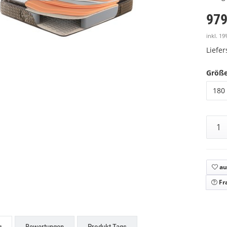
979
inkl. 19
Liefe
Größ
180 
au
Fr