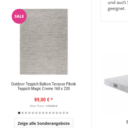
und auch S
geeignet.
Outdoor Teppich Balkon Terasse Piknik
Moderner Kurzflor Te
Teppich Magic Creme 160 x 230
x
89,00 €
*
89,
Alter Preis:
119,00 €
Alter Pr
Woolmaster
Zeige alle Sonderangebote