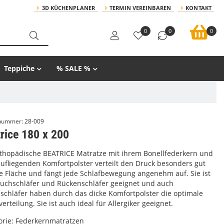
3D KÜCHENPLANER
TERMIN VEREINBAREN
KONTAKT
0
0
0
Teppiche
% SALE %
lnummer:
28-009
rice 180 x 200
rthopädische BEATRICE Matratze mit ihrem Bonellfederkern und
ufliegenden Komfortpolster verteilt den Druck besonders gut
ie Fläche und fängt jede Schlafbewegung angenehm auf. Sie ist
auchschläfer und Rückenschläfer geeignet und auch
nschläfer haben durch das dicke Komfortpolster die optimale
erteilung. Sie ist auch ideal für Allergiker geeignet.
orie:
Federkernmatratzen