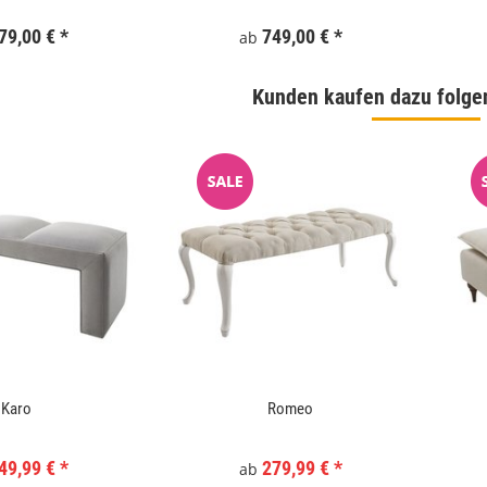
79,00 €
*
749,00 €
*
ab
Kunden kaufen dazu folge
Karo
Romeo
 180x186 cm Schwarz
WallArt 3D-Wandpaneele Tetris 12 Stk. GA-
WA16
49,99 €
*
279,99 €
*
ab
,99 €
*
34,99 €
*