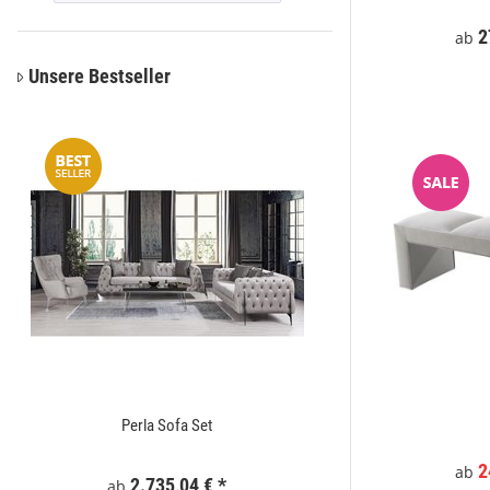
*
549,00 €
*
2
ab
ab
Unsere Bestseller
Perla Sofa Set
Zaunelement WPC
2
ab
2.735,04 €
*
295
ab