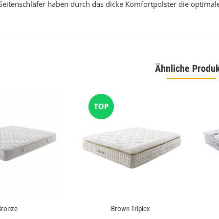
eitenschläfer haben durch das dicke Komfortpolster die optimale D
Ähnliche Produ
ppich Braun Montana 160
Mystic 2080 Grau Designer Kurzflor Teppich
 230
Mystisch 160 x 230
00 €
*
149,00 €
*
eis:
119,00 €
Alter Preis:
199,00 €
Bronze
Brown Triplex