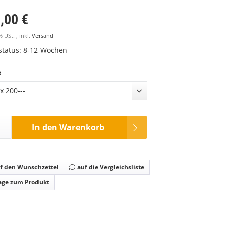
,00 €
% USt. , inkl.
Versand
rstatus: 8-12 Wochen
e
x 200---
In den Warenkorb
f den Wunschzettel
auf die Vergleichsliste
age zum Produkt