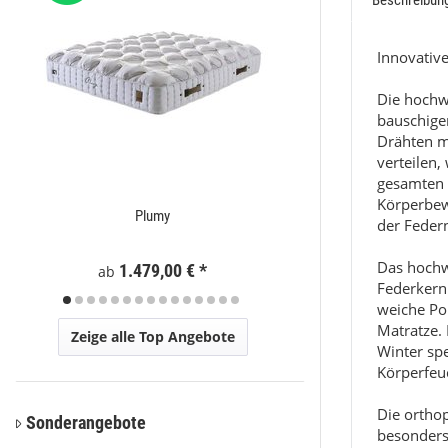
Beschreibun
Innovative
Die hochw
bauschigen
Drähten m
verteilen,
gesamten 
Körperbew
Plumy
Eli
der Federn
Das hochw
1.479,00 €
*
59
ab
ab
Federkern 
weiche Pol
Matratze.
Zeige alle Top Angebote
Winter sp
Körperfeuc
Die ortho
Sonderangebote
besonders 