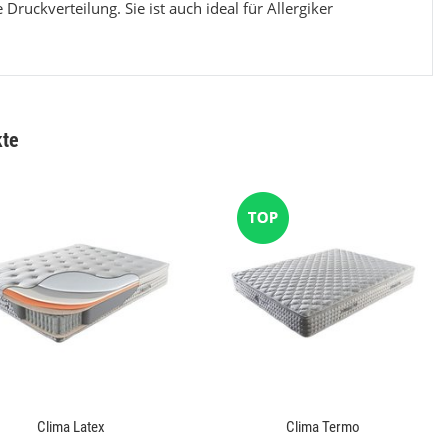
ruckverteilung. Sie ist auch ideal für Allergiker
kte
Boxspringbett Nova Bett & Olivia Kopfteil 180 x
Kurzflor Shaggy
200 Beige
1.149,00 €
*
9
Alter Preis:
1.490,00 €
Alter 
Clima Latex
Clima Termo