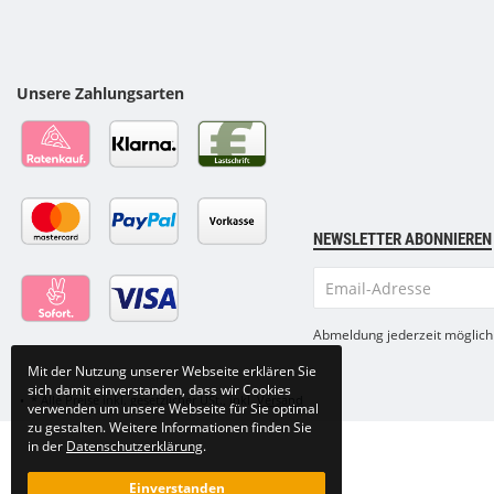
Unsere Zahlungsarten
NEWSLETTER ABONNIEREN
Email-
Adresse
Abmeldung jederzeit möglich
Mit der Nutzung unserer Webseite erklären Sie
sich damit einverstanden, dass wir Cookies
•
*
Alle Preise inkl. gesetzlicher USt., inkl.
Versand
verwenden um unsere Webseite für Sie optimal
zu gestalten. Weitere Informationen finden Sie
in der
Datenschutzerklärung
.
Einverstanden