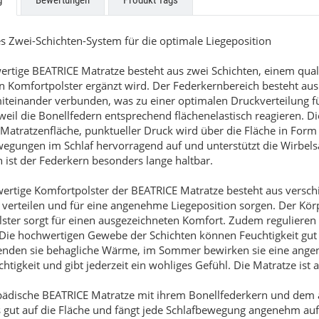
g
Bewertungen
Produkt Tags
s Zwei-Schichten-System für die optimale Liegeposition
ertige BEATRICE Matratze besteht aus zwei Schichten, einem qua
 Komfortpolster ergänzt wird. Der Federkernbereich besteht aus 
iteinander verbunden, was zu einer optimalen Druckverteilung fü
 weil die Bonellfedern entsprechend flächenelastisch reagieren. 
Matratzenfläche, punktueller Druck wird über die Fläche in Form
egungen im Schlaf hervorragend auf und unterstützt die Wirbelsä
zabeth
Beatrice
 ist der Federkern besonders lange haltbar.
ertige Komfortpolster der BEATRICE Matratze besteht aus versch
9,00 €
*
549,00 €
*
ab
verteilen und für eine angenehme Liegeposition sorgen. Der Körpe
ster sorgt für einen ausgezeichneten Komfort. Zudem regulieren 
 Die hochwertigen Gewebe der Schichten können Feuchtigkeit gu
enden sie behagliche Wärme, im Sommer bewirken sie eine angen
htigkeit und gibt jederzeit ein wohliges Gefühl. Die Matratze ist an
pädische BEATRICE Matratze mit ihrem Bonellfederkern und dem a
gut auf die Fläche und fängt jede Schlafbewegung angenehm auf. 