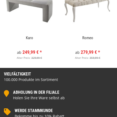
Karo
Romeo
249,99 €
*
279,99 €
*
ab
ab
Alter Preis:
329,99 €
Alter Preis:
359,99 €
VIELFÄLTIGKEIT
100.000 Produkte im Sortiment
ABHOLUNG IN DER FILIALE
Holen Sie Ihre Ware selbst ab
WERDE STAMMKUNDE
Bekomme bis zu 10% Rabatt