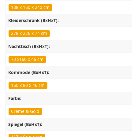
188 x 160 x 240 cm
Kleiderschrank (BxHxT):
278 x 226 x 74 cm
Nachttisch (BxHxT):
73 x160 x 46 cm
Kommode (BxHxT):
160 x 80 x 46 cm
Farbe:
Creme & Gold
Spiegel (BxHxT):
117 x 94 x 4 cm