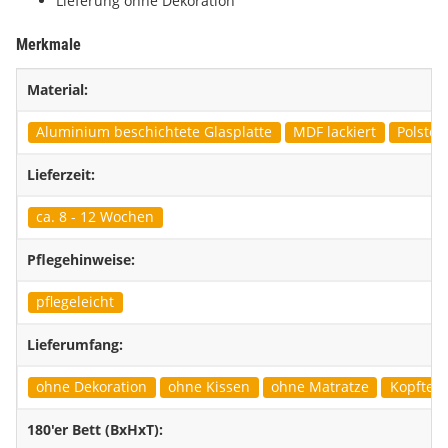
Lieferung ohne Dekoration
Merkmale
Material:
Aluminium beschichtete Glasplatte
MDF lackiert
Polster
Lieferzeit:
ca. 8 - 12 Wochen
Pflegehinweise:
pflegeleicht
Lieferumfang:
ohne Dekoration
ohne Kissen
ohne Matratze
Kopfteil 
180'er Bett (BxHxT):