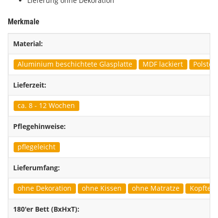
Lieferung ohne Dekoration
Merkmale
Material:
Aluminium beschichtete Glasplatte
MDF lackiert
Polster
Lieferzeit:
ca. 8 - 12 Wochen
Pflegehinweise:
pflegeleicht
Lieferumfang:
ohne Dekoration
ohne Kissen
ohne Matratze
Kopfteil 
180'er Bett (BxHxT):