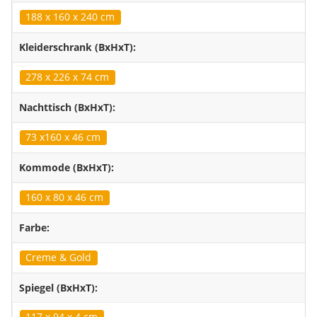
188 x 160 x 240 cm
Kleiderschrank (BxHxT):
278 x 226 x 74 cm
Nachttisch (BxHxT):
73 x160 x 46 cm
Kommode (BxHxT):
160 x 80 x 46 cm
Farbe:
Creme & Gold
Spiegel (BxHxT):
117 x 94 x 4 cm