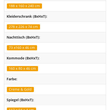
188 x 160 x 240 cm
Kleiderschrank (BxHxT):
278 x 226 x 74 cm
Nachttisch (BxHxT):
73 x160 x 46 cm
Kommode (BxHxT):
160 x 80 x 46 cm
Farbe:
Creme & Gold
Spiegel (BxHxT):
117 x 94 x 4 cm