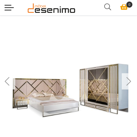
0
Previous
Ne