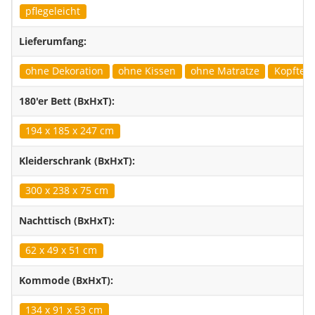
pflegeleicht
Lieferumfang:
ohne Dekoration
ohne Kissen
ohne Matratze
Kopfteil 
180'er Bett (BxHxT):
194 x 185 x 247 cm
Kleiderschrank (BxHxT):
300 x 238 x 75 cm
Nachttisch (BxHxT):
62 x 49 x 51 cm
Kommode (BxHxT):
134 x 91 x 53 cm