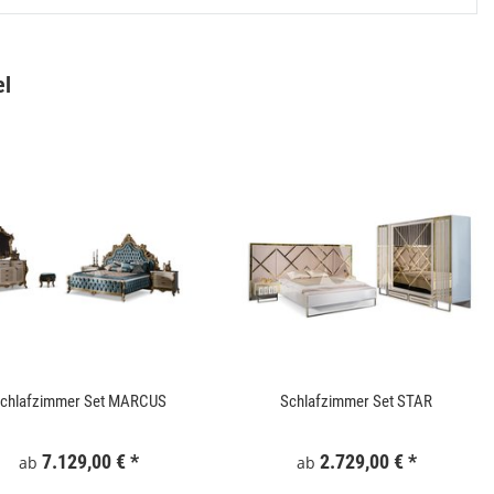
el
Gartentor WPC 100x180 cm Grau
Keramik Waschtis
6
159,99 €
*
5
chlafzimmer Set MARCUS
Schlafzimmer Set STAR
7.129,00 €
*
2.729,00 €
*
ab
ab