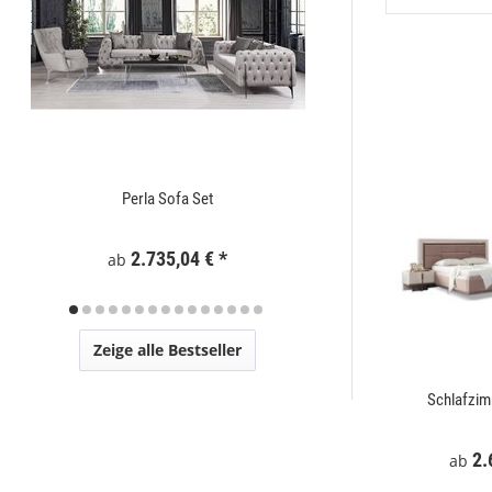
Perla Sofa Set
Zaunelement WPC
2.735,04 €
*
295
ab
Zeige alle Bestseller
t
Mostar Sofa Set
Schlafzi
€
*
2.729,00 €
*
2.
ab
ab