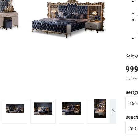
Kateg
999
inkl. 19
Bettge
160 
Benc
mit