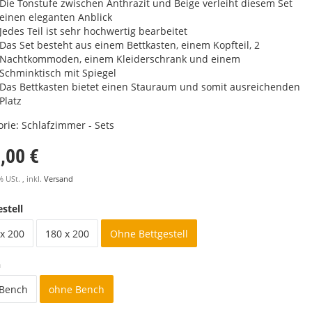
Die Tonstufe zwischen Anthrazit und Beige verleiht diesem Set
einen eleganten Anblick
Jedes Teil ist sehr hochwertig bearbeitet
Das Set besteht aus einem Bettkasten, einem Kopfteil, 2
Nachtkommoden, einem Kleiderschrank und einem
Schminktisch mit Spiegel
Das Bettkasten bietet einen Stauraum und somit ausreichenden
Platz
orie:
Schlafzimmer - Sets
,00 €
% USt. , inkl.
Versand
stell
x 200
180 x 200
Ohne Bettgestell
h
 Bench
ohne Bench