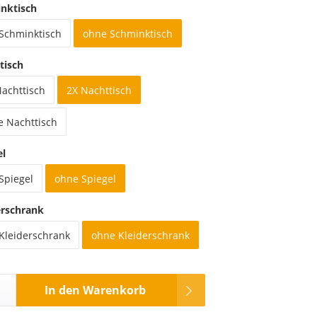
nktisch
 Schminktisch
ohne Schminktisch
tisch
Nachttisch
2X Nachttisch
e Nachttisch
el
Spiegel
ohne Spiegel
erschrank
 Kleiderschrank
ohne Kleiderschrank
In den Warenkorb