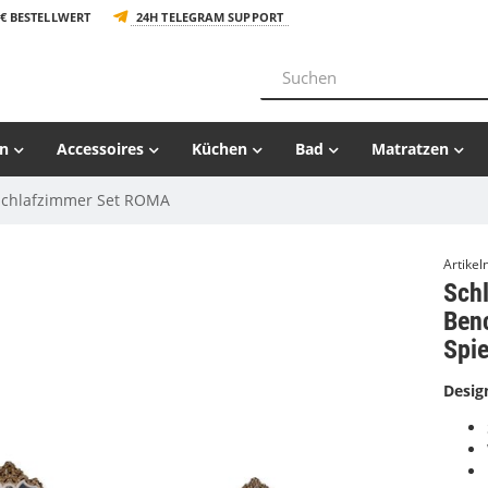
€ BESTELLWERT
24H TELEGRAM SUPPORT
n
Accessoires
Küchen
Bad
Matratzen
Schlafzimmer Set ROMA
Artike
Sch
Ben
Spie
Desig