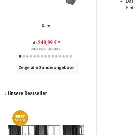
Das 
Plat
Karo
Mystic 2080 Grau De
Mystisc
249,99 €
*
149
ab
Alter Preis:
329,99 €
Alter Pr
Zeige alle Sonderangebote
Unsere Bestseller