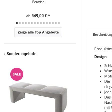
Beatrice
Moder
Preis a
549,00 €
*
ab
Zeige alle Top Angebote
Beschreibun
Produkti
Sonderangebote
Design
Sch
Wun
Moti
Die 
eleg
Jede
Das 
Nac
mit 