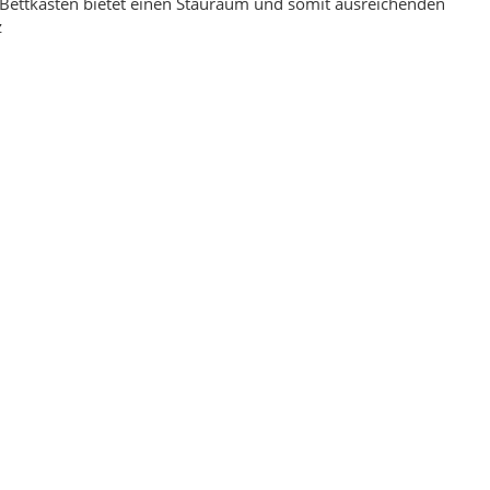
Bettkasten bietet einen Stauraum und somit ausreichenden
z
signer Kurzflor Teppich
Boxspringbett Nova Bett & Olivia Kopfteil 180 x
h 160 x 230
200 Beige
,00 €
*
1.149,00 €
*
eis:
199,00 €
Alter Preis:
1.490,00 €