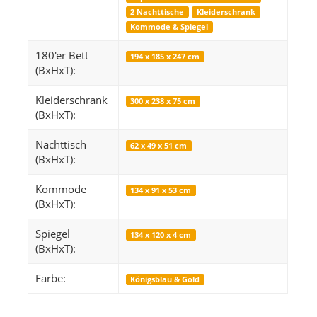
2 Nachttische
Kleiderschrank
Kommode & Spiegel
180'er Bett
194 x 185 x 247 cm
Orientteppich Excellent Rot 160 x 230
Boxspringbett Roy
(BxHxT):
149,00 €
*
1.9
Kleiderschrank
300 x 238 x 75 cm
(BxHxT):
Alter Preis:
199,00 €
Alter 
Nachttisch
62 x 49 x 51 cm
(BxHxT):
Kommode
134 x 91 x 53 cm
(BxHxT):
Spiegel
134 x 120 x 4 cm
(BxHxT):
Farbe:
Königsblau & Gold