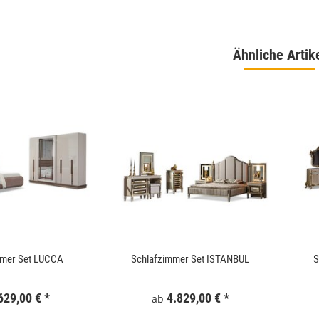
Ähnliche Artik
 180x186 cm Schwarz
WallArt 3D-Wandpaneele Tetris 12 Stk. GA-
WA16
,99 €
*
34,99 €
*
mmer Set LUCCA
Schlafzimmer Set ISTANBUL
S
629,00 €
*
4.829,00 €
*
ab