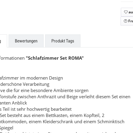
ne Küchen
Easytouch
au
uf Anfrage
Preis auf Anfrage
Fr
g
Bewertungen
Produkt Tags
nformationen
"Schlafzimmer Set ROMA"
lafzimmer im modernen Design
derschöne Verarbeitung
ve die für eine besondere Ambiente sorgen
Tonstufe zwischen Anthrazit und Beige verleiht diesem Set einen
anten Anblick
s Teil ist sehr hochwertig bearbeitet
Set besteht aus einem Bettkasten, einem Kopfteil, 2
htkommoden, einem Kleiderschrank und einem Schminktisch
Spiegel