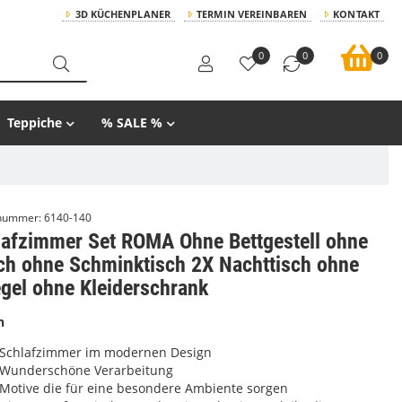
3D KÜCHENPLANER
TERMIN VEREINBAREN
KONTAKT
0
0
0
Teppiche
% SALE %
lnummer:
6140-140
lafzimmer Set ROMA Ohne Bettgestell ohne
ch ohne Schminktisch 2X Nachttisch ohne
gel ohne Kleiderschrank
n
Schlafzimmer im modernen Design
Wunderschöne Verarbeitung
Motive die für eine besondere Ambiente sorgen