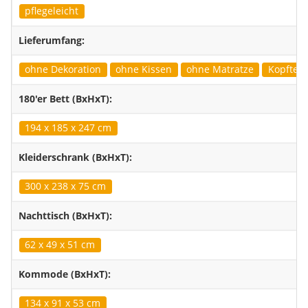
pflegeleicht
Lieferumfang:
ohne Dekoration
ohne Kissen
ohne Matratze
Kopfteil 
180'er Bett (BxHxT):
194 x 185 x 247 cm
Kleiderschrank (BxHxT):
300 x 238 x 75 cm
Nachttisch (BxHxT):
62 x 49 x 51 cm
Kommode (BxHxT):
134 x 91 x 53 cm