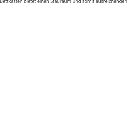
Bettkasten bietet einen Stauraum und somit ausreichenden
z
igner Teppich 160 x 230
Bahama 8815 Grau Designer Teppich 160 x 230
,00 €
*
129,00 €
*
eis:
199,00 €
Alter Preis:
169,00 €