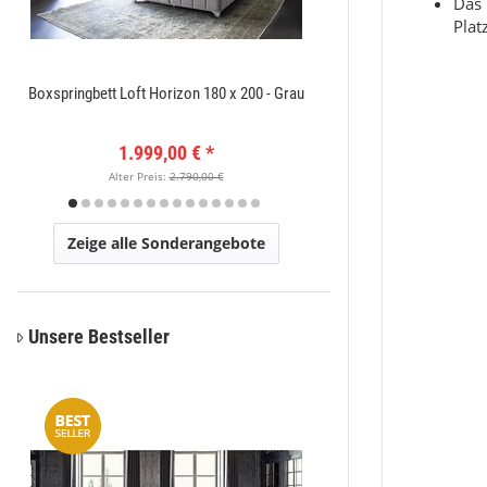
Das 
Plat
Boxspringbett Loft Horizon 180 x 200 - Grau
Amatis 6650 Grau Des
1.999,00 €
*
149
Alter Preis:
2.790,00 €
Alter Pr
Zeige alle Sonderangebote
Unsere Bestseller