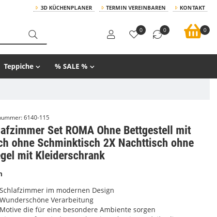
3D KÜCHENPLANER
TERMIN VEREINBAREN
KONTAKT
0
0
0
Teppiche
% SALE %
lnummer:
6140-115
lafzimmer Set ROMA Ohne Bettgestell mit
ch ohne Schminktisch 2X Nachttisch ohne
gel mit Kleiderschrank
n
Schlafzimmer im modernen Design
Wunderschöne Verarbeitung
Motive die für eine besondere Ambiente sorgen