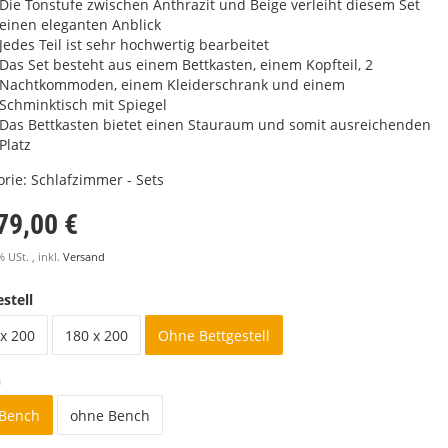
Die Tonstufe zwischen Anthrazit und Beige verleiht diesem Set
einen eleganten Anblick
Jedes Teil ist sehr hochwertig bearbeitet
Das Set besteht aus einem Bettkasten, einem Kopfteil, 2
Nachtkommoden, einem Kleiderschrank und einem
Schminktisch mit Spiegel
Das Bettkasten bietet einen Stauraum und somit ausreichenden
Platz
orie:
Schlafzimmer - Sets
79,00 €
% USt. , inkl.
Versand
stell
x 200
180 x 200
Ohne Bettgestell
h
 Bench
ohne Bench