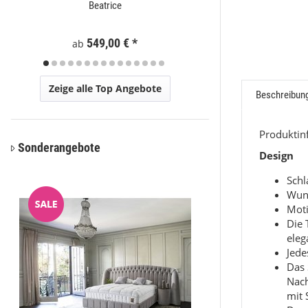
Beatrice
Brown
549,00 €
*
74
ab
ab
Zeige alle Top Angebote
Beschreibun
Produkti
Sonderangebote
Design
Sch
Wun
Moti
Die 
eleg
Jede
Das 
Nac
mit 