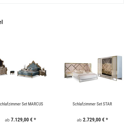
el
Gartentor WPC 100x180 cm Grau
Keramik Waschtis
6
159,99 €
*
5
chlafzimmer Set MARCUS
Schlafzimmer Set STAR
7.129,00 €
*
2.729,00 €
*
ab
ab