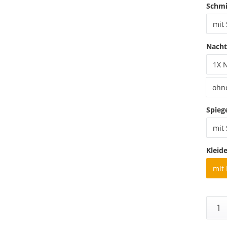
Schmi
mit
Nacht
1X 
ohn
Spieg
mit 
Kleid
mit