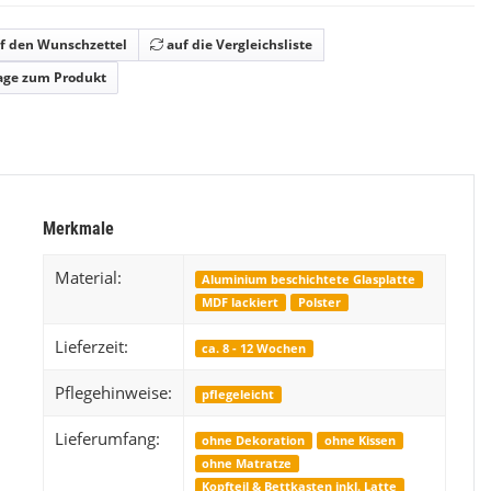
Easytouch
f den Wunschzettel
auf die Vergleichsliste
Preis auf Anfrage
ab
age zum Produkt
Merkmale
Material:
Aluminium beschichtete Glasplatte
MDF lackiert
Polster
Lieferzeit:
ca. 8 - 12 Wochen
Pflegehinweise:
pflegeleicht
Lieferumfang:
ohne Dekoration
ohne Kissen
ohne Matratze
Kopfteil & Bettkasten inkl. Latte