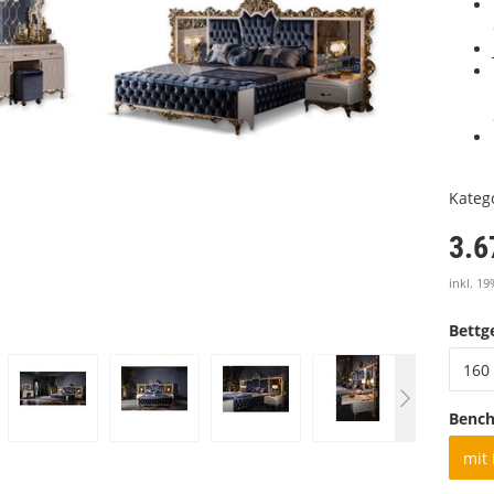
Kateg
3.6
inkl. 19
Bettge
160 
Benc
mit