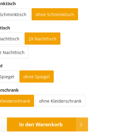
nktisch
 Schminktisch
ohne Schminktisch
tisch
Nachttisch
2X Nachttisch
e Nachttisch
el
Spiegel
ohne Spiegel
erschrank
 Kleiderschrank
ohne Kleiderschrank
In den Warenkorb