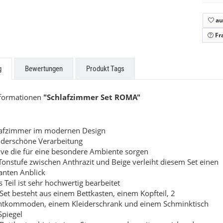
 Triplex
Structura
au
Preis auf Anfrage
9,00 €
*
Fr
g
Bewertungen
Produkt Tags
nformationen
"Schlafzimmer Set ROMA"
lafzimmer im modernen Design
derschöne Verarbeitung
ve die für eine besondere Ambiente sorgen
Tonstufe zwischen Anthrazit und Beige verleiht diesem Set einen
anten Anblick
s Teil ist sehr hochwertig bearbeitet
Set besteht aus einem Bettkasten, einem Kopfteil, 2
htkommoden, einem Kleiderschrank und einem Schminktisch
Spiegel