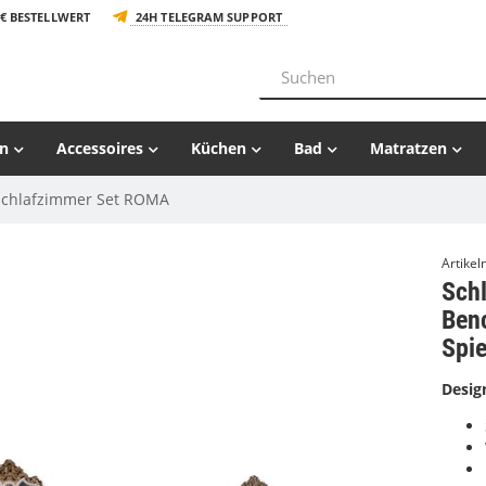
€ BESTELLWERT
24H TELEGRAM SUPPORT
n
Accessoires
Küchen
Bad
Matratzen
Schlafzimmer Set ROMA
Artike
Sch
Ben
Spie
Desig