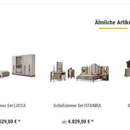
Ähnliche Artik
 180x186 cm Schwarz
WallArt 3D-Wandpaneele Tetris 12 Stk. GA-
WA16
,99 €
*
34,99 €
*
mmer Set LUCCA
Schlafzimmer Set ISTANBUL
S
629,00 €
*
4.829,00 €
*
ab