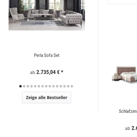
Perla Sofa Set
Zaunelement WPC
2.735,04 €
*
295
ab
Zeige alle Bestseller
t
Mostar Sofa Set
Schlafzi
€
*
2.729,00 €
*
2.
ab
ab