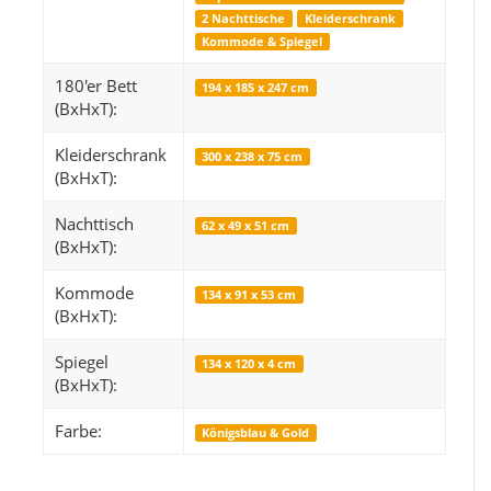
2 Nachttische
Kleiderschrank
Kommode & Spiegel
180'er Bett
194 x 185 x 247 cm
Snop
Orientteppich 
(BxHxT):
249,99 €
*
14
Kleiderschrank
ab
300 x 238 x 75 cm
(BxHxT):
Alter Preis:
319,99 €
Alter 
Nachttisch
62 x 49 x 51 cm
(BxHxT):
Kommode
134 x 91 x 53 cm
(BxHxT):
Spiegel
134 x 120 x 4 cm
(BxHxT):
Farbe:
Königsblau & Gold