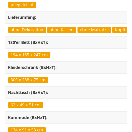
pflegeleicht
Lieferumfang:
ohne Dekoration
ohne Kissen
ohne Matratze
Kopfteil 
180'er Bett (BxHxT):
194 x 185 x 247 cm
Kleiderschrank (BxHxT):
300 x 238 x 75 cm
Nachttisch (BxHxT):
62 x 49 x 51 cm
Kommode (BxHxT):
134 x 91 x 53 cm