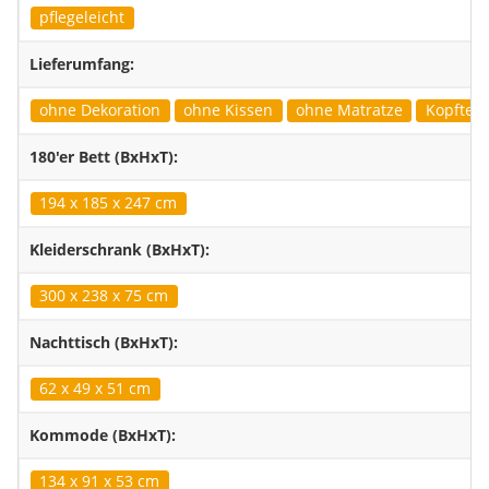
pflegeleicht
Lieferumfang:
ohne Dekoration
ohne Kissen
ohne Matratze
Kopfteil 
180'er Bett (BxHxT):
194 x 185 x 247 cm
Kleiderschrank (BxHxT):
300 x 238 x 75 cm
Nachttisch (BxHxT):
62 x 49 x 51 cm
Kommode (BxHxT):
134 x 91 x 53 cm