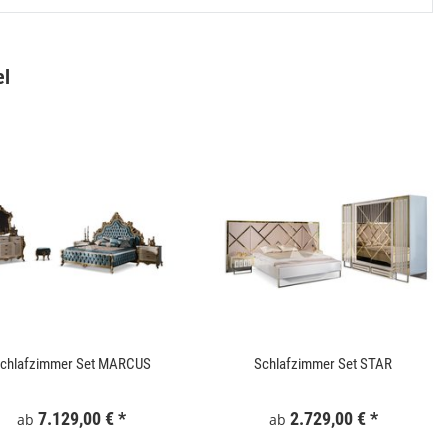
el
Gartentor WPC 100x180 cm Grau
Keramik Waschtis
6
159,99 €
*
5
chlafzimmer Set MARCUS
Schlafzimmer Set STAR
7.129,00 €
*
2.729,00 €
*
ab
ab