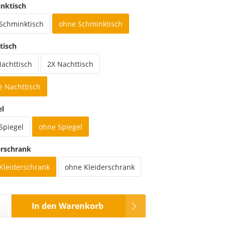
nktisch
 Schminktisch
ohne Schminktisch
tisch
Nachttisch
2X Nachttisch
e Nachttisch
el
Spiegel
ohne Spiegel
erschrank
 Kleiderschrank
ohne Kleiderschrank
In den Warenkorb