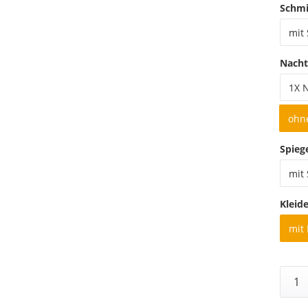
Schmi
mit
Nacht
1X 
ohn
Spieg
mit 
Kleid
mit