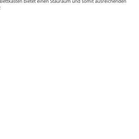
Bettkasten bietet einen Stauraum und somit ausreichenden
z
ellent Rot 160 x 230
Ornament Blau Hochwertiger Orientteppich 160
x 240
,00 €
*
169,00 €
*
eis:
199,00 €
Alter Preis:
229,00 €