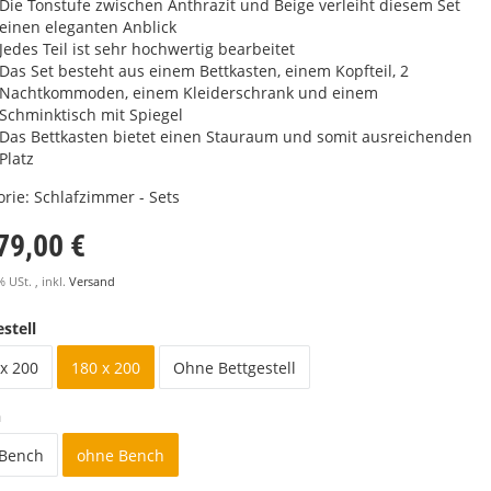
Die Tonstufe zwischen Anthrazit und Beige verleiht diesem Set
einen eleganten Anblick
Jedes Teil ist sehr hochwertig bearbeitet
Das Set besteht aus einem Bettkasten, einem Kopfteil, 2
Nachtkommoden, einem Kleiderschrank und einem
Schminktisch mit Spiegel
Das Bettkasten bietet einen Stauraum und somit ausreichenden
Platz
orie:
Schlafzimmer - Sets
79,00 €
% USt. , inkl.
Versand
stell
x 200
180 x 200
Ohne Bettgestell
h
 Bench
ohne Bench