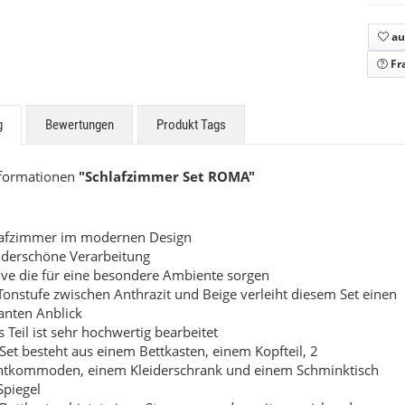
scada
Touch
au
uf Anfrage
Preis auf Anfrage
Fr
g
Bewertungen
Produkt Tags
nformationen
"Schlafzimmer Set ROMA"
lafzimmer im modernen Design
derschöne Verarbeitung
ve die für eine besondere Ambiente sorgen
Tonstufe zwischen Anthrazit und Beige verleiht diesem Set einen
anten Anblick
s Teil ist sehr hochwertig bearbeitet
Set besteht aus einem Bettkasten, einem Kopfteil, 2
htkommoden, einem Kleiderschrank und einem Schminktisch
Spiegel