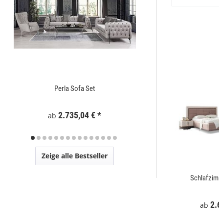
Perla Sofa Set
Zaunelement WPC
2.735,04 €
*
295
ab
Zeige alle Bestseller
t
Mostar Sofa Set
Schlafzi
€
*
2.729,00 €
*
2.
ab
ab