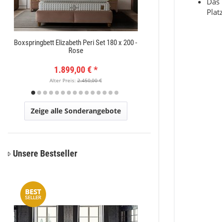
Das 
Plat
Boxspringbett Elizabeth Peri Set 180 x 200 -
Orientteppich Exc
Rose
1.899,00 €
*
149
Alter Preis:
2.450,00 €
Alter Pr
Zeige alle Sonderangebote
Unsere Bestseller