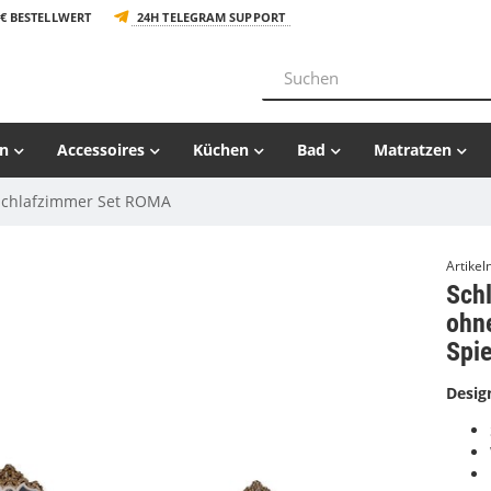
€ BESTELLWERT
24H TELEGRAM SUPPORT
n
Accessoires
Küchen
Bad
Matratzen
Schlafzimmer Set ROMA
Artike
Sch
ohn
Spie
Desig