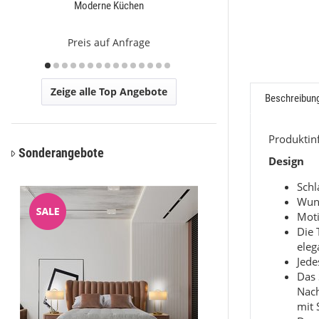
Moderne Küchen
Ca
Preis auf Anfrage
Preis a
Zeige alle Top Angebote
Beschreibun
Produkti
Sonderangebote
Design
Sch
Wun
Moti
Die 
eleg
Jede
Das 
Nac
mit 