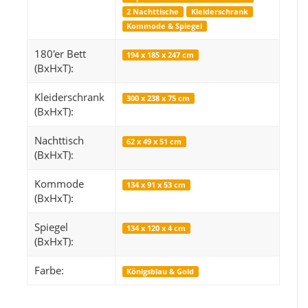
2 Nachttische
Kleiderschrank
Kommode & Spiegel
180'er Bett
194 x 185 x 247 cm
Snop
Mystic 2080 Grau 
(BxHxT):
Mysti
249,99 €
*
14
Kleiderschrank
ab
300 x 238 x 75 cm
(BxHxT):
Alter Preis:
319,99 €
Alter 
Nachttisch
62 x 49 x 51 cm
(BxHxT):
Kommode
134 x 91 x 53 cm
(BxHxT):
Spiegel
134 x 120 x 4 cm
(BxHxT):
Farbe:
Königsblau & Gold