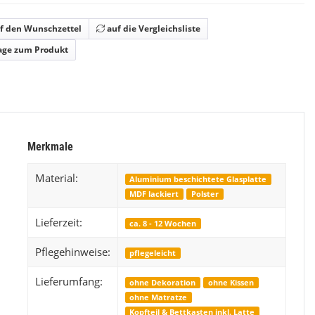
Kinderzimmer Set Magic
f den Wunschzettel
auf die Vergleichsliste
1.199,99 €
*
ab
ab
age zum Produkt
Merkmale
Material:
Aluminium beschichtete Glasplatte
MDF lackiert
Polster
Lieferzeit:
ca. 8 - 12 Wochen
Pflegehinweise:
pflegeleicht
Lieferumfang:
ohne Dekoration
ohne Kissen
ohne Matratze
Kopfteil & Bettkasten inkl. Latte