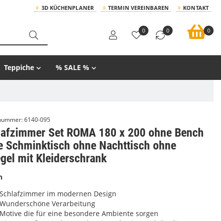
3D KÜCHENPLANER
TERMIN VEREINBAREN
KONTAKT
0
0
0
Teppiche
% SALE %
lnummer:
6140-095
lafzimmer Set ROMA 180 x 200 ohne Bench
e Schminktisch ohne Nachttisch ohne
gel mit Kleiderschrank
n
Schlafzimmer im modernen Design
Wunderschöne Verarbeitung
Motive die für eine besondere Ambiente sorgen