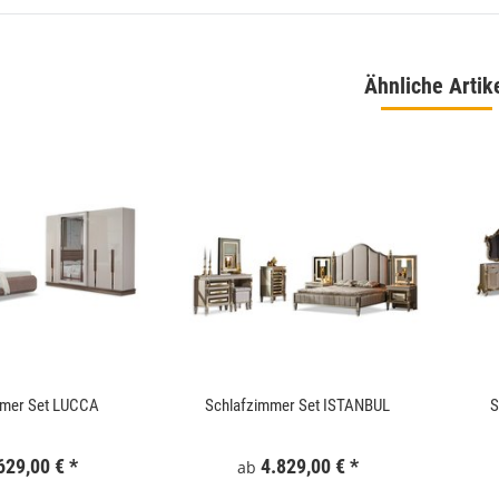
Ähnliche Artik
 180x186 cm Schwarz
WallArt 3D-Wandpaneele Tetris 12 Stk. GA-
WA16
,99 €
*
34,99 €
*
mmer Set LUCCA
Schlafzimmer Set ISTANBUL
S
629,00 €
*
4.829,00 €
*
ab