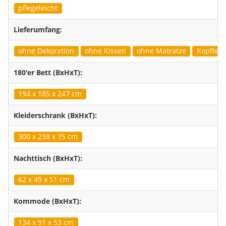
pflegeleicht
Lieferumfang:
ohne Dekoration
ohne Kissen
ohne Matratze
Kopfteil 
180'er Bett (BxHxT):
194 x 185 x 247 cm
Kleiderschrank (BxHxT):
300 x 238 x 75 cm
Nachttisch (BxHxT):
62 x 49 x 51 cm
Kommode (BxHxT):
134 x 91 x 53 cm