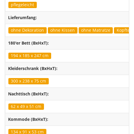
pflegeleicht
Lieferumfang:
ohne Dekoration
ohne Kissen
ohne Matratze
Kopfteil 
180'er Bett (BxHxT):
194 x 185 x 247 cm
Kleiderschrank (BxHxT):
300 x 238 x 75 cm
Nachttisch (BxHxT):
62 x 49 x 51 cm
Kommode (BxHxT):
134 x 91 x 53 cm