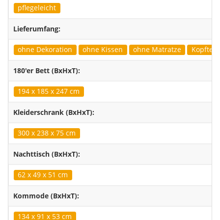
pflegeleicht
Lieferumfang:
ohne Dekoration
ohne Kissen
ohne Matratze
Kopfteil 
180'er Bett (BxHxT):
194 x 185 x 247 cm
Kleiderschrank (BxHxT):
300 x 238 x 75 cm
Nachttisch (BxHxT):
62 x 49 x 51 cm
Kommode (BxHxT):
134 x 91 x 53 cm