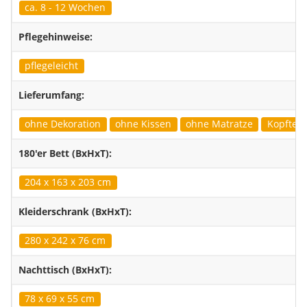
ca. 8 - 12 Wochen
Pflegehinweise:
pflegeleicht
Lieferumfang:
ohne Dekoration
ohne Kissen
ohne Matratze
Kopfteil 
180'er Bett (BxHxT):
204 x 163 x 203 cm
Kleiderschrank (BxHxT):
280 x 242 x 76 cm
Nachttisch (BxHxT):
78 x 69 x 55 cm