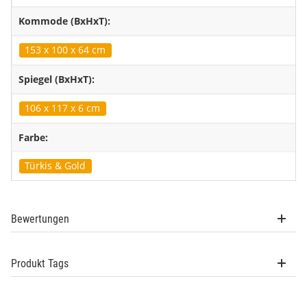
Kommode (BxHxT):
153 x 100 x 64 cm
Spiegel (BxHxT):
106 x 117 x 6 cm
Farbe:
Türkis & Gold
Bewertungen
Produkt Tags