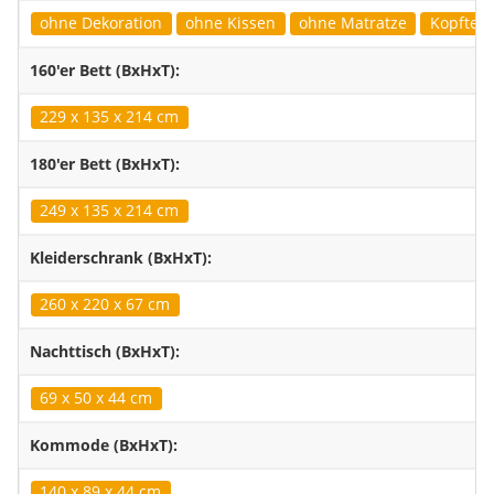
ohne Dekoration
ohne Kissen
ohne Matratze
Kopfteil 
160'er Bett (BxHxT):
229 x 135 x 214 cm
180'er Bett (BxHxT):
249 x 135 x 214 cm
Kleiderschrank (BxHxT):
260 x 220 x 67 cm
Nachttisch (BxHxT):
69 x 50 x 44 cm
Kommode (BxHxT):
140 x 89 x 44 cm