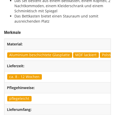
Das Set besteht aus einem Bettkasten, einem Kopfteil, 2
Nachtkommoden, einem Kleiderschrank und einem
Schminktisch mit Spiegel
Das Bettkasten bietet einen Stauraum und somit
ausreichenden Platz
Merkmale
Material:
Aluminium beschichtete Glasplatte
MDF lackiert
Polster
Lieferzeit:
ca. 8 - 12 Wochen
Pflegehinweise:
pflegeleicht
Lieferumfang: