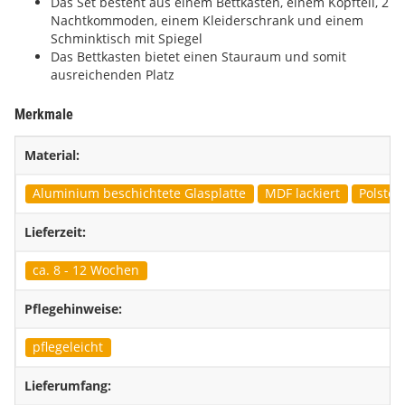
Das Set besteht aus einem Bettkasten, einem Kopfteil, 2
Nachtkommoden, einem Kleiderschrank und einem
Schminktisch mit Spiegel
Das Bettkasten bietet einen Stauraum und somit
ausreichenden Platz
Merkmale
Material:
Aluminium beschichtete Glasplatte
MDF lackiert
Polster
Lieferzeit:
ca. 8 - 12 Wochen
Pflegehinweise:
pflegeleicht
Lieferumfang: