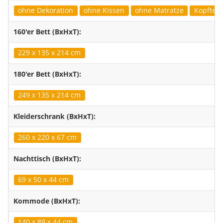
ohne Dekoration
ohne Kissen
ohne Matratze
Kopfteil 
160'er Bett (BxHxT):
229 x 135 x 214 cm
180'er Bett (BxHxT):
249 x 135 x 214 cm
Kleiderschrank (BxHxT):
260 x 220 x 67 cm
Nachttisch (BxHxT):
69 x 50 x 44 cm
Kommode (BxHxT):
140 x 89 x 44 cm