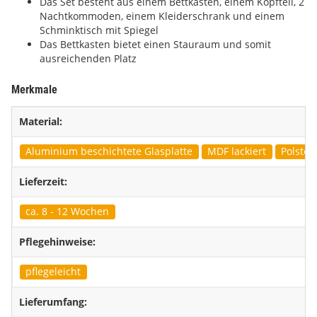
Das Set besteht aus einem Bettkasten, einem Kopfteil, 2
Nachtkommoden, einem Kleiderschrank und einem
Schminktisch mit Spiegel
Das Bettkasten bietet einen Stauraum und somit
ausreichenden Platz
Merkmale
Material:
Aluminium beschichtete Glasplatte
MDF lackiert
Polster
Lieferzeit:
ca. 8 - 12 Wochen
Pflegehinweise:
pflegeleicht
Lieferumfang: