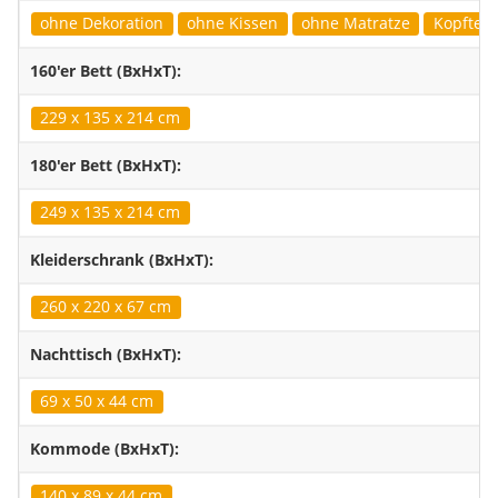
ohne Dekoration
ohne Kissen
ohne Matratze
Kopfteil 
160'er Bett (BxHxT):
229 x 135 x 214 cm
180'er Bett (BxHxT):
249 x 135 x 214 cm
Kleiderschrank (BxHxT):
260 x 220 x 67 cm
Nachttisch (BxHxT):
69 x 50 x 44 cm
Kommode (BxHxT):
140 x 89 x 44 cm