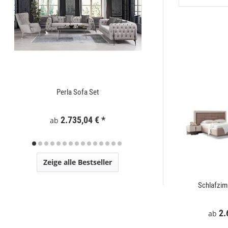
Perla Sofa Set
Zaunelement WPC
2.735,04 €
*
295
ab
Zeige alle Bestseller
t
Mostar Sofa Set
Schlafzi
€
*
2.729,00 €
*
2.
ab
ab