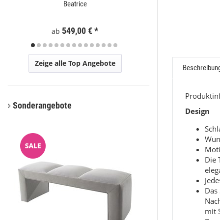
Beatrice
Moder
Preis a
549,00 €
*
ab
Zeige alle Top Angebote
Beschreibun
Produkti
Sonderangebote
Design
Sch
Wun
Moti
Die 
eleg
Jede
Das 
Nac
mit 