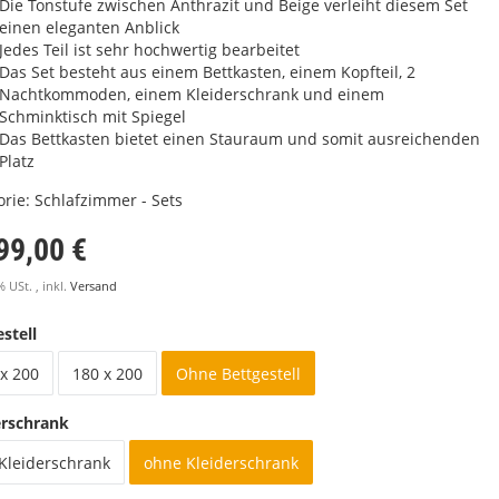
Die Tonstufe zwischen Anthrazit und Beige verleiht diesem Set
einen eleganten Anblick
Jedes Teil ist sehr hochwertig bearbeitet
Das Set besteht aus einem Bettkasten, einem Kopfteil, 2
Nachtkommoden, einem Kleiderschrank und einem
Schminktisch mit Spiegel
Das Bettkasten bietet einen Stauraum und somit ausreichenden
Platz
orie:
Schlafzimmer - Sets
99,00 €
% USt. , inkl.
Versand
stell
x 200
180 x 200
Ohne Bettgestell
erschrank
 Kleiderschrank
ohne Kleiderschrank