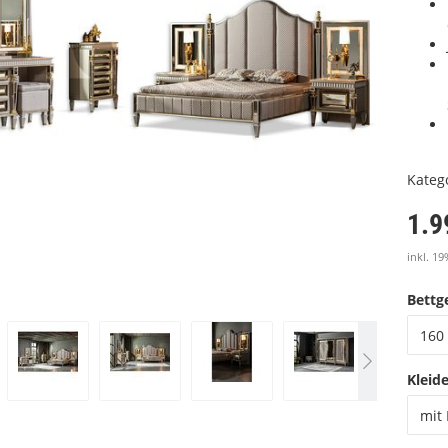
Kateg
1.9
inkl. 19
Bettge
160 
Kleid
mit