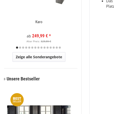
Das 
Plat
Karo
Mystic 2080 Grau De
Mystisc
249,99 €
*
149
ab
Alter Preis:
329,99 €
Alter Pr
Zeige alle Sonderangebote
Unsere Bestseller