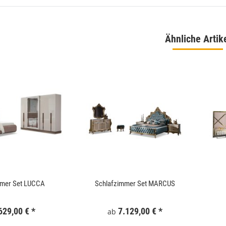
Ähnliche Artik
 180x186 cm Schwarz
WallArt 3D-Wandpaneele Tetris 12 Stk. GA-
WA16
,99 €
*
34,99 €
*
mmer Set LUCCA
Schlafzimmer Set MARCUS
629,00 €
*
7.129,00 €
*
ab