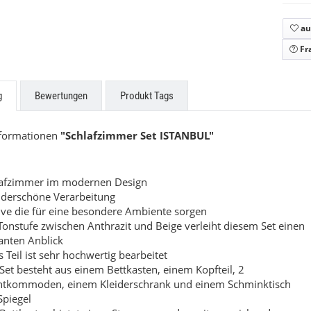
ne Küchen
Easytouch
au
uf Anfrage
Preis auf Anfrage
Fr
g
Bewertungen
Produkt Tags
nformationen
"Schlafzimmer Set ISTANBUL"
lafzimmer im modernen Design
derschöne Verarbeitung
ve die für eine besondere Ambiente sorgen
Tonstufe zwischen Anthrazit und Beige verleiht diesem Set einen
anten Anblick
s Teil ist sehr hochwertig bearbeitet
Set besteht aus einem Bettkasten, einem Kopfteil, 2
htkommoden, einem Kleiderschrank und einem Schminktisch
Spiegel