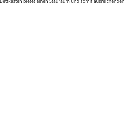
Bettkasten bietet einen Stauraum und somit ausreichenden
z
signer Kurzflor Teppich
Boxspringbett Nova Bett & Olivia Kopfteil 180 x
h 160 x 230
200 Beige
,00 €
*
1.149,00 €
*
eis:
199,00 €
Alter Preis:
1.490,00 €