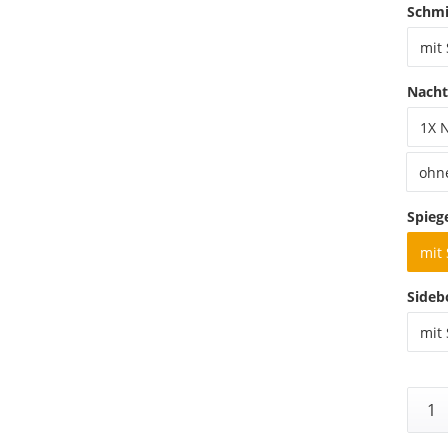
Schmi
mit
Nacht
1X 
ohn
Spieg
mit 
Sideb
mit