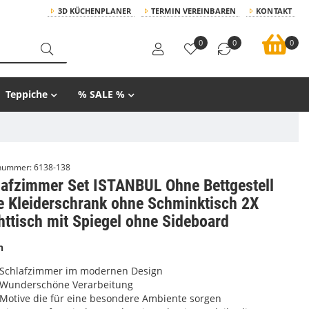
3D KÜCHENPLANER
TERMIN VEREINBAREN
KONTAKT
0
0
0
Teppiche
% SALE %
lnummer:
6138-138
lafzimmer Set ISTANBUL Ohne Bettgestell
e Kleiderschrank ohne Schminktisch 2X
ttisch mit Spiegel ohne Sideboard
n
Schlafzimmer im modernen Design
Wunderschöne Verarbeitung
Motive die für eine besondere Ambiente sorgen