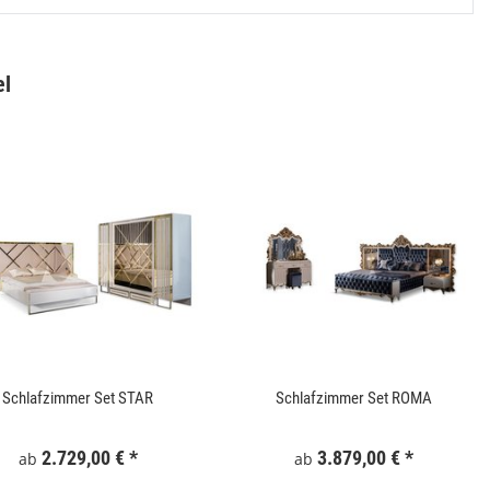
el
Gartentor WPC 100x180 cm Grau
Keramik Waschtis
6
159,99 €
*
5
Schlafzimmer Set STAR
Schlafzimmer Set ROMA
2.729,00 €
*
3.879,00 €
*
ab
ab