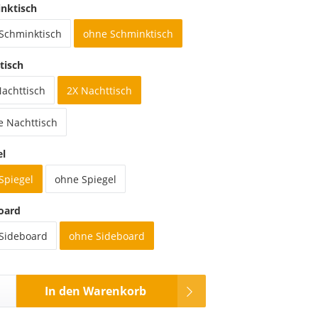
nktisch
 Schminktisch
ohne Schminktisch
tisch
Nachttisch
2X Nachttisch
e Nachttisch
el
Spiegel
ohne Spiegel
oard
 Sideboard
ohne Sideboard
In den Warenkorb