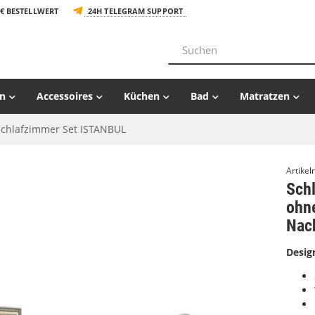
€ BESTELLWERT
24H TELEGRAM SUPPORT
n
Accessoires
Küchen
Bad
Matratzen
Schlafzimmer Set ISTANBUL
Artike
Sch
ohn
Nach
Desig