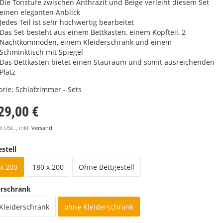
Die Tonstufe zwischen Anthrazit und Beige verleiht diesem Set
einen eleganten Anblick
Jedes Teil ist sehr hochwertig bearbeitet
Das Set besteht aus einem Bettkasten, einem Kopfteil, 2
Nachtkommoden, einem Kleiderschrank und einem
Schminktisch mit Spiegel
Das Bettkasten bietet einen Stauraum und somit ausreichenden
Platz
orie:
Schlafzimmer - Sets
29,00 €
% USt. , inkl.
Versand
stell
x 200
180 x 200
Ohne Bettgestell
erschrank
 Kleiderschrank
ohne Kleiderschrank