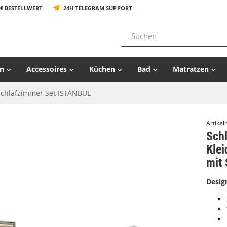
€ BESTELLWERT
24H TELEGRAM SUPPORT
n
Accessoires
Küchen
Bad
Matratzen
Schlafzimmer Set ISTANBUL
Artike
Sch
Klei
mit 
Desig