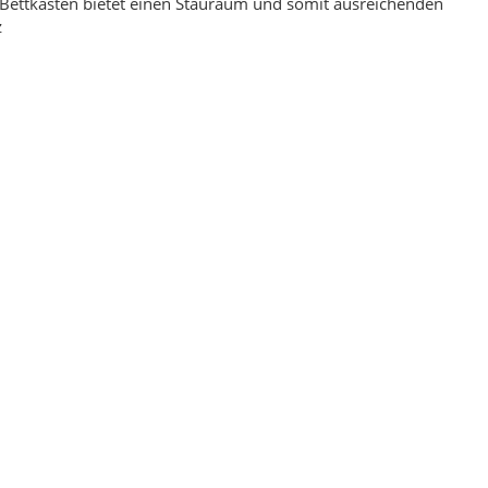
Bettkasten bietet einen Stauraum und somit ausreichenden
z
ppich Braun Montana 160
Mystic 2080 Grau Designer Kurzflor Teppich
 230
Mystisch 160 x 230
00 €
*
149,00 €
*
eis:
119,00 €
Alter Preis:
199,00 €