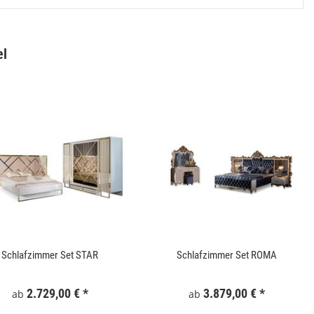
el
Gartentor WPC 100x180 cm Grau
Keramik Waschtis
6
159,99 €
*
5
Schlafzimmer Set STAR
Schlafzimmer Set ROMA
2.729,00 €
*
3.879,00 €
*
ab
ab