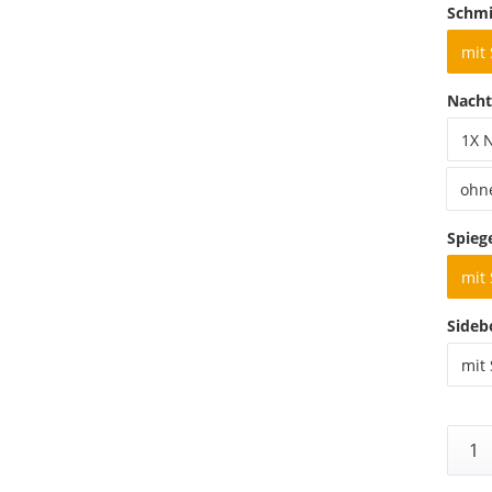
Schmi
mit
Nacht
1X 
ohn
Spieg
mit 
Sideb
mit