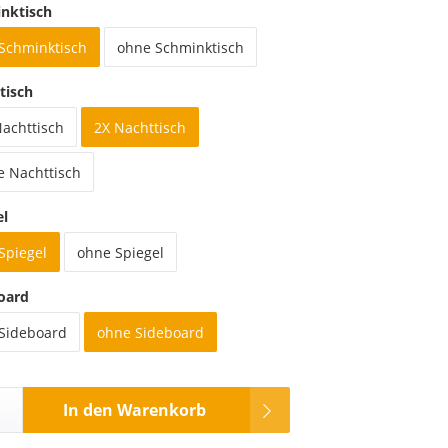
nktisch
 Schminktisch
ohne Schminktisch
tisch
Nachttisch
2X Nachttisch
e Nachttisch
el
Spiegel
ohne Spiegel
oard
 Sideboard
ohne Sideboard
In den Warenkorb