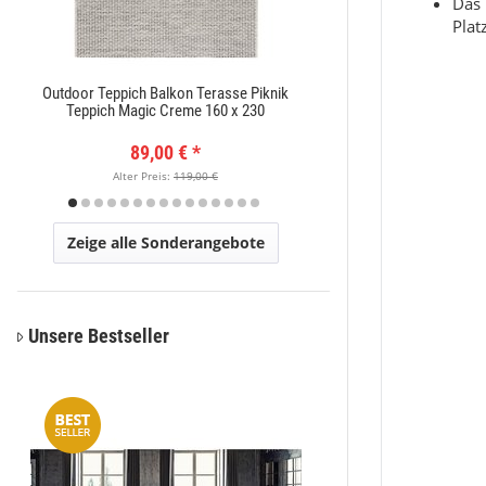
Das 
Plat
Outdoor Teppich Balkon Terasse Piknik
Moderner Kurzflor Te
Teppich Magic Creme 160 x 230
x
89,00 €
*
89,
Alter Preis:
119,00 €
Alter Pr
Zeige alle Sonderangebote
Unsere Bestseller