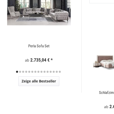
Perla Sofa Set
Zaunelement WPC
2.735,04 €
*
295
ab
Zeige alle Bestseller
t
Mostar Sofa Set
Schlafzi
€
*
2.729,00 €
*
2.
ab
ab