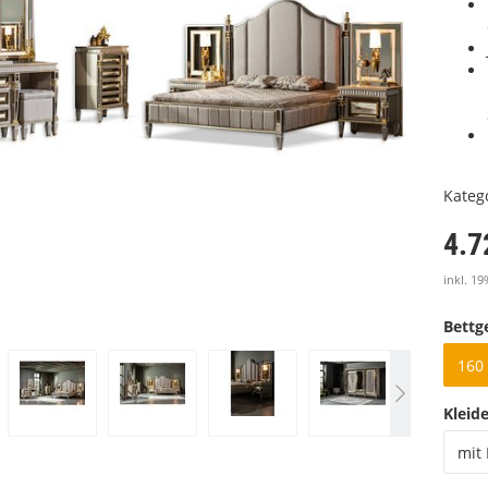
Kateg
4.7
inkl. 19
Bettge
160 
Kleid
mit