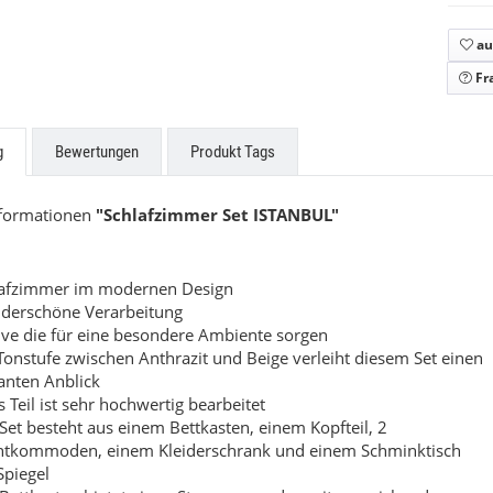
zabeth
Beatrice
au
9,00 €
*
549,00 €
*
ab
Fr
g
Bewertungen
Produkt Tags
nformationen
"Schlafzimmer Set ISTANBUL"
lafzimmer im modernen Design
derschöne Verarbeitung
ve die für eine besondere Ambiente sorgen
Tonstufe zwischen Anthrazit und Beige verleiht diesem Set einen
anten Anblick
s Teil ist sehr hochwertig bearbeitet
Set besteht aus einem Bettkasten, einem Kopfteil, 2
htkommoden, einem Kleiderschrank und einem Schminktisch
Spiegel