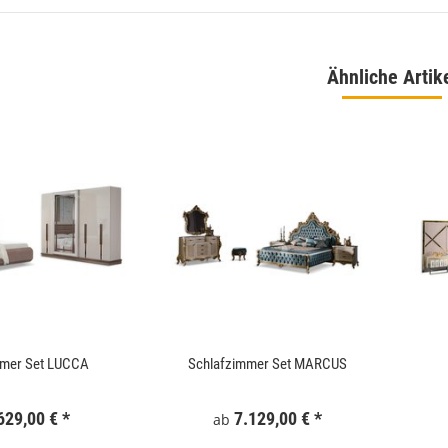
Ähnliche Artik
 180x186 cm Schwarz
WallArt 3D-Wandpaneele Tetris 12 Stk. GA-
WA16
,99 €
*
34,99 €
*
mmer Set LUCCA
Schlafzimmer Set MARCUS
629,00 €
*
7.129,00 €
*
ab