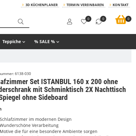
3D KÜCHENPLANER
TERMIN VEREINBAREN
KONTAKT
0
0
0
Teppiche
% SALE %
lnummer:
6138-030
lafzimmer Set ISTANBUL 160 x 200 ohne
derschrank mit Schminktisch 2X Nachttisch
Spiegel ohne Sideboard
n
Schlafzimmer im modernen Design
Wunderschöne Verarbeitung
Motive die für eine besondere Ambiente sorgen