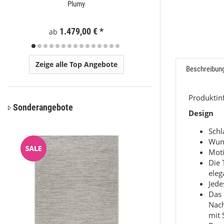
Plumy
Eli
1.479,00 €
*
59
ab
ab
Zeige alle Top Angebote
Beschreibun
Produkti
Sonderangebote
Design
Sch
Wun
Moti
Die 
eleg
Jede
Das 
Nac
mit 