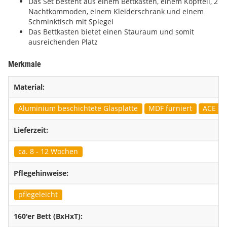
Das Set besteht aus einem Bettkasten, einem Kopfteil, 2
Nachtkommoden, einem Kleiderschrank und einem
Schminktisch mit Spiegel
Das Bettkasten bietet einen Stauraum und somit
ausreichenden Platz
Merkmale
Material:
Aluminium beschichtete Glasplatte
MDF furniert
ACE Bez
Lieferzeit:
ca. 8 - 12 Wochen
Pflegehinweise:
pflegeleicht
160'er Bett (BxHxT):