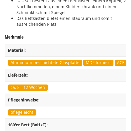
Das Set besteht aus einem Bettkasten, einem Kopfteil, 2
Nachtkommoden, einem Kleiderschrank und einem
Schminktisch mit Spiegel
Das Bettkasten bietet einen Stauraum und somit
ausreichenden Platz
Merkmale
Material:
Aluminium beschichtete Glasplatte
MDF furniert
ACE Bez
Lieferzeit:
ca. 8 - 12 Wochen
Pflegehinweise:
pflegeleicht
160'er Bett (BxHxT):