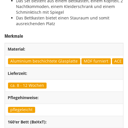
Das Set besteht aus einem Bettkasten, einem Kopfteil, 2
Nachtkommoden, einem Kleiderschrank und einem
Schminktisch mit Spiegel
Das Bettkasten bietet einen Stauraum und somit
ausreichenden Platz
Merkmale
Material:
Aluminium beschichtete Glasplatte
MDF furniert
ACE Bez
Lieferzeit:
ca. 8 - 12 Wochen
Pflegehinweise:
pflegeleicht
160'er Bett (BxHxT):