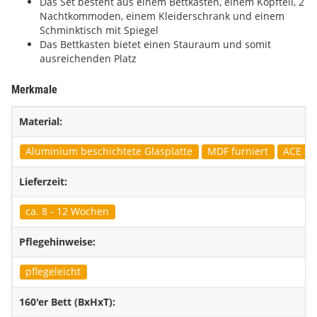
Das Set besteht aus einem Bettkasten, einem Kopfteil, 2
Nachtkommoden, einem Kleiderschrank und einem
Schminktisch mit Spiegel
Das Bettkasten bietet einen Stauraum und somit
ausreichenden Platz
Merkmale
Material:
Aluminium beschichtete Glasplatte
MDF furniert
ACE Bez
Lieferzeit:
ca. 8 - 12 Wochen
Pflegehinweise:
pflegeleicht
160'er Bett (BxHxT):