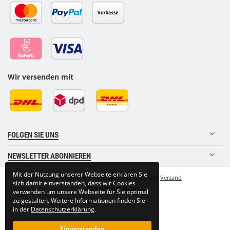
Wir versenden mit
FOLGEN SIE UNS
NEWSLETTER ABONNIEREN
Mit der Nutzung unserer Webseite erklären Sie
•
*
Alle Preise inkl. gesetzlicher USt., inkl.
Versand
sich damit einverstanden, dass wir Cookies
Powered by
JTL-Shop
verwenden um unsere Webseite für Sie optimal
zu gestalten. Weitere Informationen finden Sie
in der
Datenschutzerklärung
.
Einverstanden