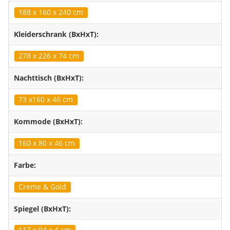
188 x 160 x 240 cm
Kleiderschrank (BxHxT):
278 x 226 x 74 cm
Nachttisch (BxHxT):
73 x160 x 46 cm
Kommode (BxHxT):
160 x 80 x 46 cm
Farbe:
Creme & Gold
Spiegel (BxHxT):
117 x 94 x 4 cm