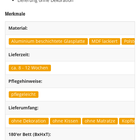
Lieferung ohne Dekoration
Merkmale
Material:
Aluminium beschichtete Glasplatte
MDF lackiert
Polster
Lieferzeit:
ca. 8 - 12 Wochen
Pflegehinweise:
pflegeleicht
Lieferumfang:
ohne Dekoration
ohne Kissen
ohne Matratze
Kopfteil 
180'er Bett (BxHxT):