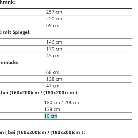
chrank:
257 cm
220 cm
69 cm
igner Teppich 160 x 230
Bahama 8815 Grau Designer Teppich 160 x 230
 mit Spiegel:
146 cm
,00 €
*
129,00 €
*
170 cm
eis:
199,00 €
Alter Preis:
169,00 €
45 cm
ommode:
68 cm
138 cm
47 cm
( bei (160x200)cm / (180x200) cm ) :
e
180 cm / 200cm
138 cm
10 cm
n ( bei (160x200)cm / (180x200)cm ) :