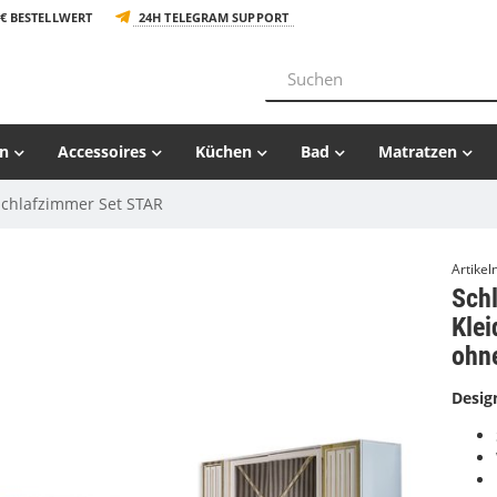
€ BESTELLWERT
24H TELEGRAM SUPPORT
n
Accessoires
Küchen
Bad
Matratzen
Schlafzimmer Set STAR
Artike
Sch
Klei
ohn
Desig