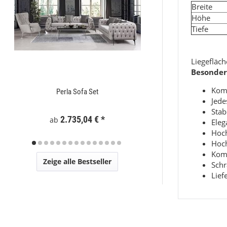
Brei
Höhe
Tiefe
Liegefläc
Besonder
Komp
Perla Sofa Set
Zaunelement WPC
Jede
Stab
2.735,04 €
*
295
ab
Eleg
Hoch
Hoch
Komp
Zeige alle Bestseller
Schr
Lief