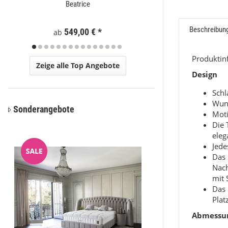
Beatrice
Moder
Beschreibun
Preis a
549,00 €
*
ab
Produkti
Zeige alle Top Angebote
Design
Sch
Wun
Sonderangebote
Moti
Die 
eleg
Jede
Das 
Nac
mit 
Das 
Plat
Abmessu