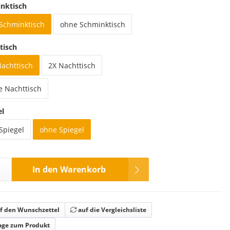
nktisch
 Schminktisch
ohne Schminktisch
tisch
Nachttisch
2X Nachttisch
e Nachttisch
el
Spiegel
ohne Spiegel
In den Warenkorb
f den Wunschzettel
auf die Vergleichsliste
age zum Produkt