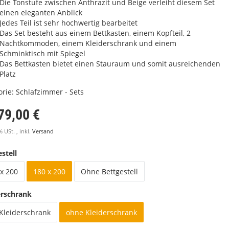
Die Tonstufe zwischen Anthrazit und Beige verleiht diesem Set
einen eleganten Anblick
Jedes Teil ist sehr hochwertig bearbeitet
Das Set besteht aus einem Bettkasten, einem Kopfteil, 2
Nachtkommoden, einem Kleiderschrank und einem
Schminktisch mit Spiegel
Das Bettkasten bietet einen Stauraum und somit ausreichenden
Platz
orie:
Schlafzimmer - Sets
79,00 €
% USt. , inkl.
Versand
stell
x 200
180 x 200
Ohne Bettgestell
erschrank
 Kleiderschrank
ohne Kleiderschrank