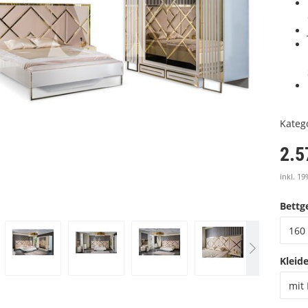
Kateg
2.5
inkl. 19
Bettge
160 
Kleid
mit