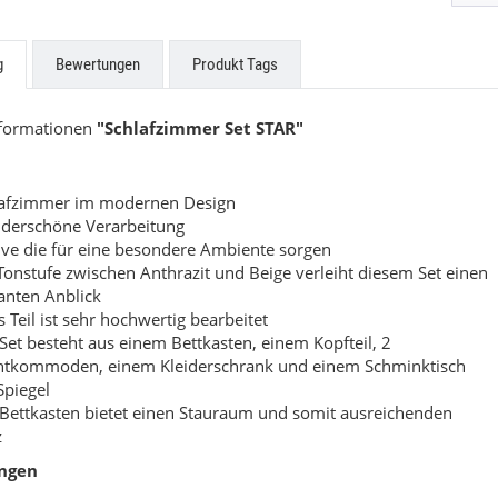
ne Küchen
Easytouch
g
Bewertungen
Produkt Tags
uf Anfrage
Preis auf Anfrage
nformationen
"Schlafzimmer Set STAR"
lafzimmer im modernen Design
derschöne Verarbeitung
ve die für eine besondere Ambiente sorgen
Tonstufe zwischen Anthrazit und Beige verleiht diesem Set einen
anten Anblick
s Teil ist sehr hochwertig bearbeitet
Set besteht aus einem Bettkasten, einem Kopfteil, 2
htkommoden, einem Kleiderschrank und einem Schminktisch
Spiegel
Bettkasten bietet einen Stauraum und somit ausreichenden
z
ngen