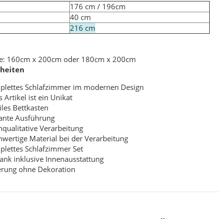
te
176 cm / 196cm
40 cm
216 cm
he: 160cm x 200cm oder 180cm x 200cm
heiten
lettes Schlafzimmer im modernen Design
 180x186 cm Schwarz
WallArt 3D-Wandpaneele Tetris 12 Stk. GA-
WA16
s Artikel ist ein Unikat
iles Bettkasten
,99 €
*
34,99 €
*
ante Ausführung
qualitative Verarbeitung
wertige Material bei der Verarbeitung
lettes Schlafzimmer Set
ank inklusive Innenausstattung
erung ohne Dekoration