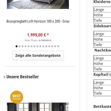
Kleiders
Länge
Höhe
Tiefe
Boxspringbett Loft Horizon 180 x 200 - Grau
Amatis 6650 Grau Des
Sideboard
Länge
1.999,00 €
*
149
Höhe
Alter Preis:
2.790,00 €
Alter Pr
Tiefe
Nachtk
Zeige alle Sonderangebote
Länge
Höhe
Tiefe
Kopfteil 
Unsere Bestseller
Läng
Höhe
Tiefe
Bettkaste