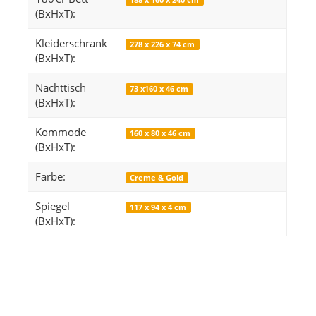
(BxHxT):
Kleiderschrank
278 x 226 x 74 cm
(BxHxT):
Snop
Orientteppich 
Nachttisch
73 x160 x 46 cm
249,99 €
*
14
ab
(BxHxT):
Alter Preis:
319,99 €
Alter 
Kommode
160 x 80 x 46 cm
(BxHxT):
Farbe:
Creme & Gold
Spiegel
117 x 94 x 4 cm
(BxHxT):