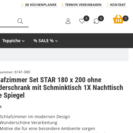
3D KÜCHENPLANER
TERMIN VEREINBAREN
KONTAKT
0
0
0
Teppiche
% SALE %
lnummer:
6141-080
lafzimmer Set STAR 180 x 200 ohne
derschrank mit Schminktisch 1X Nachttisch
e Spiegel
n
Schlafzimmer im modernen Design
Wunderschöne Verarbeitung
Motive die für eine besondere Ambiente sorgen