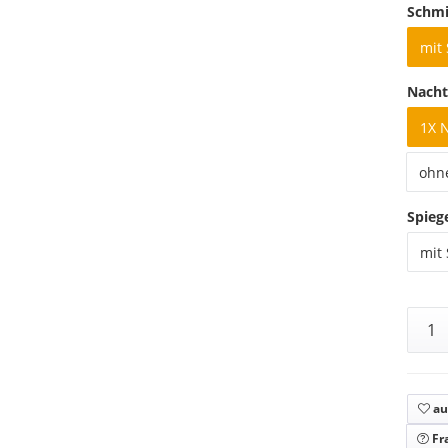
Schmi
mit
Nacht
1X 
ohn
Spieg
mit 
au
Fr