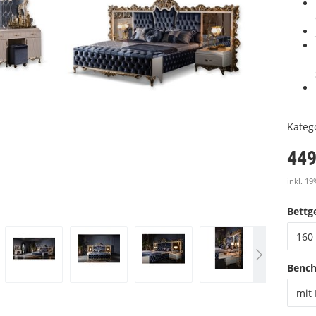
Kateg
449
inkl. 19
Bettge
160 
Benc
mit