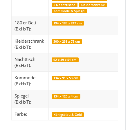
2 Nachttische
Kleiderschrank
Kommode & Spiegel
180'er Bett
194 x 185 x 247 cm
Snop
Mystic 2080 Grau 
(BxHxT):
Mysti
249,99 €
*
14
Kleiderschrank
ab
300 x 238 x 75 cm
(BxHxT):
Alter Preis:
319,99 €
Alter 
Nachttisch
62 x 49 x 51 cm
(BxHxT):
Kommode
134 x 91 x 53 cm
(BxHxT):
Spiegel
134 x 120 x 4 cm
(BxHxT):
Farbe:
Königsblau & Gold