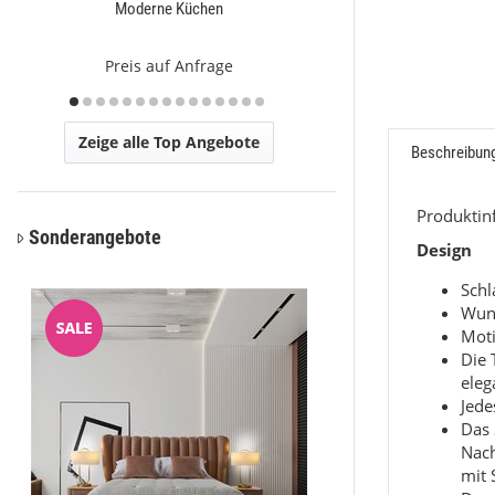
Moderne Küchen
Ca
Preis auf Anfrage
Preis a
Zeige alle Top Angebote
Beschreibun
Produkti
Sonderangebote
Design
Sch
Wun
Moti
Die 
eleg
Jede
Das 
Nac
mit 