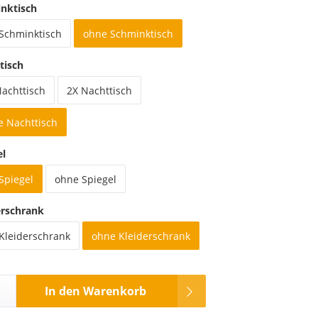
nktisch
 Schminktisch
ohne Schminktisch
tisch
Nachttisch
2X Nachttisch
e Nachttisch
el
Spiegel
ohne Spiegel
erschrank
 Kleiderschrank
ohne Kleiderschrank
In den Warenkorb