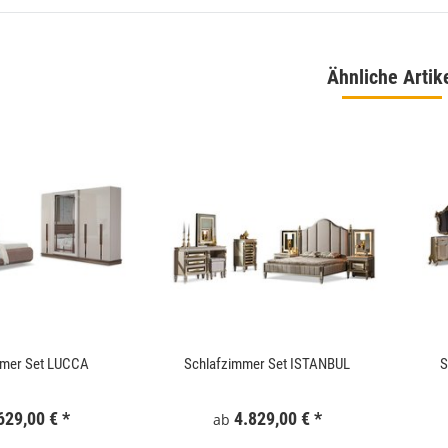
Ähnliche Artik
 180x186 cm Schwarz
WallArt 3D-Wandpaneele Tetris 12 Stk. GA-
WA16
,99 €
*
34,99 €
*
mmer Set LUCCA
Schlafzimmer Set ISTANBUL
S
629,00 €
*
4.829,00 €
*
ab