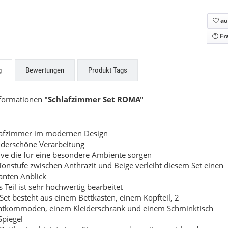
scada
Touch
au
uf Anfrage
Preis auf Anfrage
Fr
g
Bewertungen
Produkt Tags
nformationen
"Schlafzimmer Set ROMA"
lafzimmer im modernen Design
derschöne Verarbeitung
ve die für eine besondere Ambiente sorgen
Tonstufe zwischen Anthrazit und Beige verleiht diesem Set einen
anten Anblick
s Teil ist sehr hochwertig bearbeitet
Set besteht aus einem Bettkasten, einem Kopfteil, 2
htkommoden, einem Kleiderschrank und einem Schminktisch
Spiegel