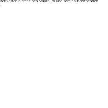
Bettkasten bietet einen Stauraum und somit ausreichenden
z
ellent Rot 160 x 230
Ornament Blau Hochwertiger Orientteppich 160
x 240
,00 €
*
169,00 €
*
eis:
199,00 €
Alter Preis:
229,00 €