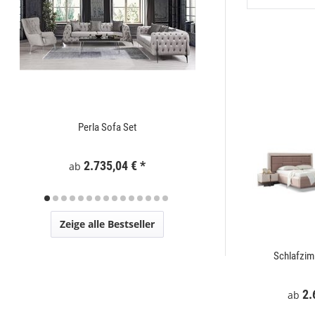
Perla Sofa Set
Zaunelement WPC
2.735,04 €
*
295
ab
Zeige alle Bestseller
t
Mostar Sofa Set
Schlafzi
€
*
2.729,00 €
*
2.
ab
ab