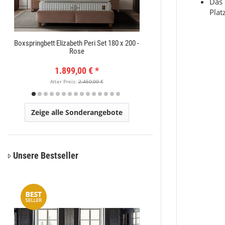
Das 
Plat
Boxspringbett Elizabeth Peri Set 180 x 200 -
Orientteppich Exc
Rose
1.899,00 €
*
149
Alter Preis:
2.450,00 €
Alter Pr
Zeige alle Sonderangebote
Unsere Bestseller