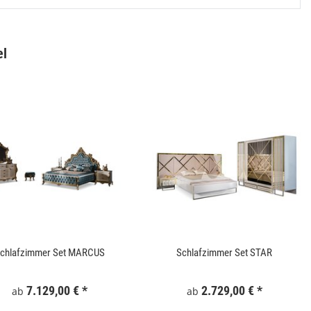
el
Gartentor WPC 100x180 cm Grau
Keramik Waschtis
6
159,99 €
*
5
chlafzimmer Set MARCUS
Schlafzimmer Set STAR
7.129,00 €
*
2.729,00 €
*
ab
ab