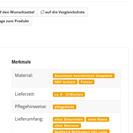
Kinderzimmer Set Magic
f den Wunschzettel
auf die Vergleichsliste
1.199,99 €
*
ab
ab
age zum Produkt
Merkmale
Material:
Aluminium beschichtete Glasplatte
MDF lackiert
Polster
Lieferzeit:
ca. 8 - 12 Wochen
Pflegehinweise:
pflegeleicht
Lieferumfang:
ohne Dekoration
ohne Kissen
ohne Matratze
Kopfteil & Bettkasten inkl. Latte