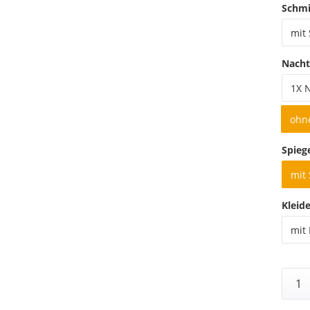
Schmi
mit
Nacht
1X 
ohn
Spieg
mit 
Kleid
mit