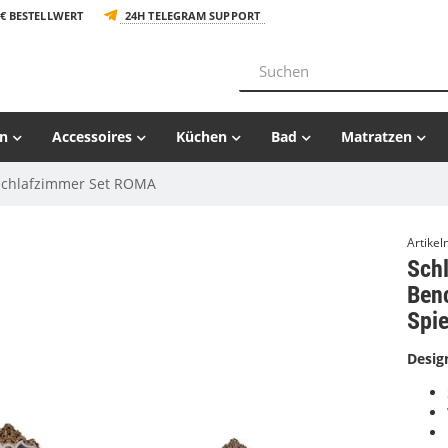
€ BESTELLWERT
24H TELEGRAM SUPPORT
n
Accessoires
Küchen
Bad
Matratzen
Schlafzimmer Set ROMA
Artike
Sch
Ben
Spie
Desig