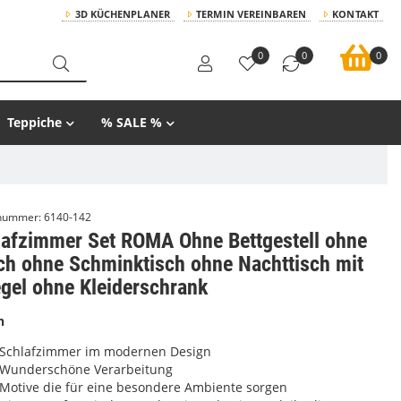
3D KÜCHENPLANER
TERMIN VEREINBAREN
KONTAKT
0
0
0
Teppiche
% SALE %
lnummer:
6140-142
lafzimmer Set ROMA Ohne Bettgestell ohne
ch ohne Schminktisch ohne Nachttisch mit
gel ohne Kleiderschrank
n
Schlafzimmer im modernen Design
Wunderschöne Verarbeitung
Motive die für eine besondere Ambiente sorgen