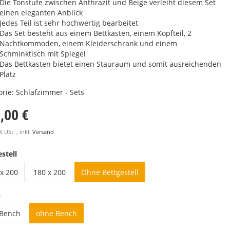
Die Tonstufe zwischen Anthrazit und Beige verleiht diesem Set
einen eleganten Anblick
Jedes Teil ist sehr hochwertig bearbeitet
Das Set besteht aus einem Bettkasten, einem Kopfteil, 2
Nachtkommoden, einem Kleiderschrank und einem
Schminktisch mit Spiegel
Das Bettkasten bietet einen Stauraum und somit ausreichenden
Platz
orie:
Schlafzimmer - Sets
,00 €
% USt. , inkl.
Versand
stell
x 200
180 x 200
Ohne Bettgestell
h
 Bench
ohne Bench