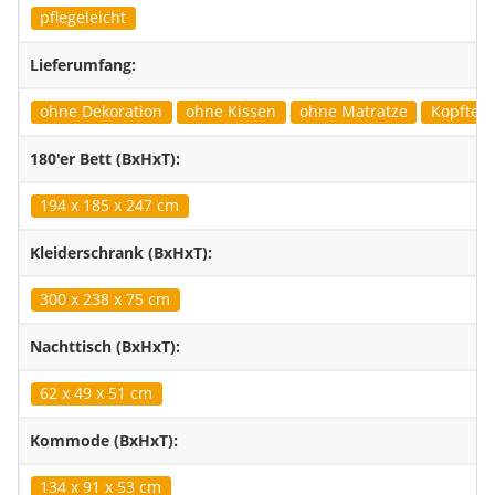
pflegeleicht
Lieferumfang:
ohne Dekoration
ohne Kissen
ohne Matratze
Kopfteil 
180'er Bett (BxHxT):
194 x 185 x 247 cm
Kleiderschrank (BxHxT):
300 x 238 x 75 cm
Nachttisch (BxHxT):
62 x 49 x 51 cm
Kommode (BxHxT):
134 x 91 x 53 cm