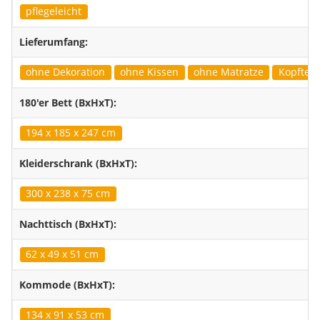
pflegeleicht
Lieferumfang:
ohne Dekoration
ohne Kissen
ohne Matratze
Kopfteil 
180'er Bett (BxHxT):
194 x 185 x 247 cm
Kleiderschrank (BxHxT):
300 x 238 x 75 cm
Nachttisch (BxHxT):
62 x 49 x 51 cm
Kommode (BxHxT):
134 x 91 x 53 cm